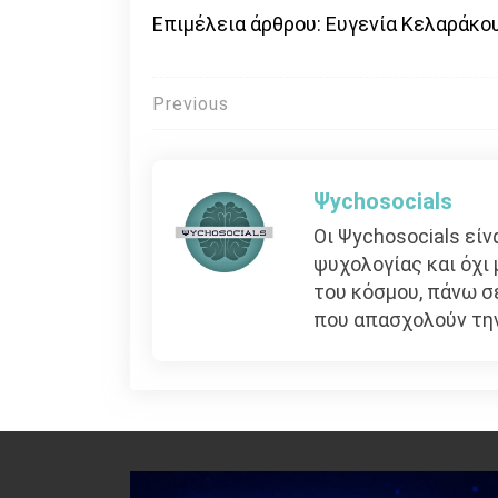
Επιμέλεια άρθρου: Ευγενία Κελαράκο
Πλοήγηση
Previous
άρθρων
Ψychosocials
Οι Ψychosocials εί
ψυχολογίας και όχι 
του κόσμου, πάνω 
που απασχολούν την