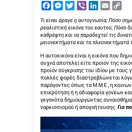
Facebook
Messenger
Twitter
Viber
LinkedI
Emai
Co
Li
Τι είναι άραγε η αυτογνωσία; Πόσο σημ
ρεαλιστική εικόνα του εαυτού; Πόσο δύ
καθρέφτη και να παραδεχτεί τις δυνατό
μειονεκτήματα και τα πλεονεκτήματά 
Η αυτοεικόνα είναι η εικόνα που δημι
συχνά αποτελεί είτε προϊόν της εικόν
προϊόν σύγκρισης του ιδίου με τους γ
πολλές φορές διαστρεβλώνεται λόγω
παράγοντες όπως τα Μ.Μ.Ε., η κοινων
επικρότηση ή η αδιαφορία γονέων και
γεγονότα δημιουργώντας συναισθήμα
ναρκισσισμού ή απογοήτευσης.
Για π