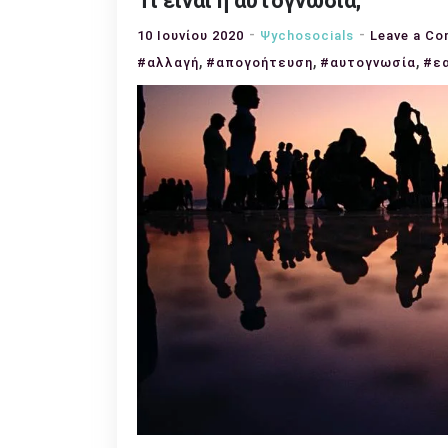
Τι είναι η αυτογνωσία;
10 Ιουνίου 2020
Ψychosocials
Leave a C
,
,
,
#αλλαγή
#απογοήτευση
#αυτογνωσία
#ε