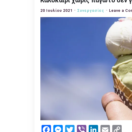
Καλοκαίρι χωρίς παγωτό δεν γ
20 Ιουλίου 2021
Συνεργασίες
Leave a C
Facebook
Messenger
Twitter
Viber
LinkedI
Emai
Co