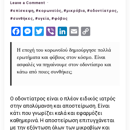
on
Leave a Comment
,
Πόσο
,
,
,
#επίσκεψη
#κορωνοϊός
#μικρόβια
#οδοντίατρος
ασφαλής
,
,
#συνθήκες
#υγεία
#φόβος
είναι
Facebook
Messenger
Twitter
Viber
LinkedIn
Email
Copy
η
Link
επίσκεψη
στον
Η εποχή του κορωνοϊού δημιούργησε πολλά
οδοντίατρο
ερωτήματα και φόβους στον κόσμο. Είναι
την
ασφαλές να πηγαίνουμε στον οδοντίατρο και
περίοδο
κάτω από ποιες συνθήκες;
της
καραντίνας;
Ο οδοντίατρος είναι ο πλέον ειδικός ιατρός
στην απολύμανση και αποστείρωση. Είναι
κάτι που γνωρίζει καλά και εφαρμόζει
καθημερινά. Η αποστείρωση επιτυγχάνεται
με την εξόντωση όλων των μικροβίων και