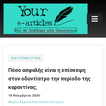
Skip
to
content
Your e-articles
Εδώ θα διαβάσεις κάτι διαφορετικό
ΔΙΑΤΡΟΦΉ-ΥΓΕΊΑ
Πόσο ασφαλής είναι η επίσκεψη
στον οδοντίατρο την περίοδο της
καραντίνας;
18 Νοεμβρίου 2020
Μαρία Αγραπίδου (Οδοντίατρος)