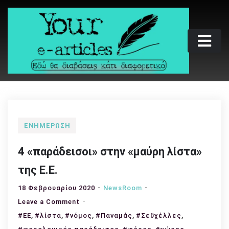
Skip
to
content
Your e-articles
Εδώ θα διαβάσεις κάτι διαφορετικό
ΕΝΗΜΈΡΩΣΗ
4 «παράδεισοι» στην «μαύρη λίστα»
της Ε.Ε.
18 Φεβρουαρίου 2020
NewsRoom
on
Leave a Comment
,
,
4
,
,
,
#ΕΕ
#λίστα
#νόμος
#Παναμάς
#Σεϋχέλλες
«παράδεισοι»
,
,