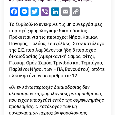
#φορολογικός παράδεισος
#φόρος
#χώρες
στην
Facebook
Messenger
Twitter
Viber
LinkedIn
Email
Copy
«μαύρη
Link
λίστα»
Το Συμβούλιο ενέκρινε τις μη συνεργάσιμες
της
περιοχές φορολογικής δικαιοδοσίας.
Ε.Ε.
Πρόκειται για τις περιοχές: Νήσοι Κάιμαν,
Παναμάς, Παλάου, Σεϋχέλλες. Στον κατάλογο
της Ε.Ε. περιλαμβάνονται ήδη 8 περιοχές
δικαιοδοσίας (Αμερικανική Σαμόα, Φίτζι,
Γκουάμ, Ομάν, Σαμόα, Τρινιδάδ και Τομπάγκο,
Παρθένοι Νήσοι των ΗΠΑ, Βανουάτου), οπότε
πλέον φτάνουν σε αριθμό τις 12.
«Οι εν λόγω περιοχές δικαιοδοσίας δεν
υλοποίησαν τις φορολογικές μεταρρυθμίσεις
που είχαν υποσχεθεί εντός της συμφωνημένης
προθεσμίας. Ο κατάλογος των μη
συνεργάσιμων περιοχών φορολογικής