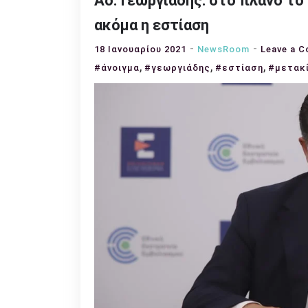
Αδ. Γεωργιάδης: στο πλάνο το
ακόμα η εστίαση
18 Ιανουαρίου 2021
NewsRoom
Leave a 
,
,
,
#άνοιγμα
#γεωργιάδης
#εστίαση
#μετακ