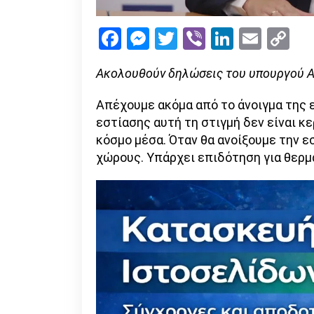
Facebook
Messenger
Twitter
Viber
LinkedI
Emai
Co
Li
Ακολουθούν δηλώσεις του υπουργού Αν
Απέχουμε ακόμα από το άνοιγμα της ε
εστίασης αυτή τη στιγμή δεν είναι κε
κόσμο μέσα. Όταν θα ανοίξουμε την 
χώρους. Υπάρχει επιδότηση για θερμ