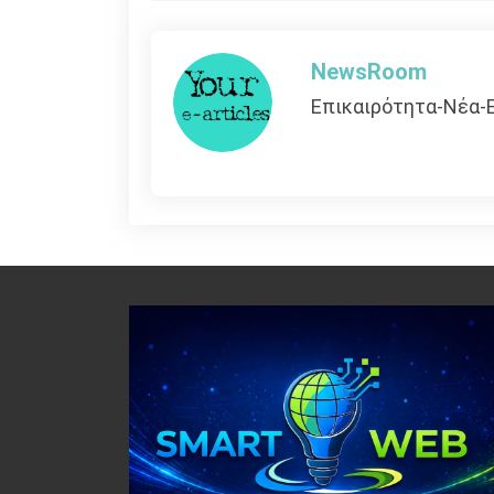
άρθρων
NewsRoom
Επικαιρότητα-Νέα-Ε