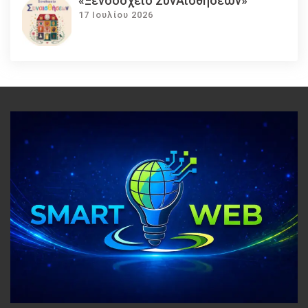
«Ξενοδοχείο ΣυνΑισθήσεων»
17 Ιουλίου 2026