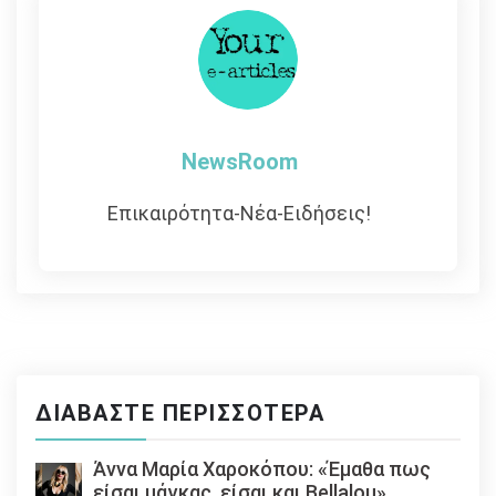
NewsRoom
Επικαιρότητα-Νέα-Ειδήσεις!
ΔΙΑΒΆΣΤΕ ΠΕΡΙΣΣΌΤΕΡΑ
Άννα Μαρία Χαροκόπου: «Έμαθα πως
είσαι μάγκας, είσαι και Bellalou»