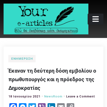
Skip
to
content
Your e-articles
Εδώ θα διαβάσεις κάτι διαφορετικό
ΕΝΗΜΈΡΩΣΗ
Έκαναν τη δεύτερη δόση εμβολίου ο
πρωθυπουργός και η πρόεδρος της
Δημοκρατίας
on
18 Ιανουαρίου 2021
NewsRoom
Leave a Comment
Έκαναν