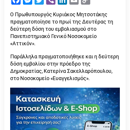
Facebook
Messenger
Twitter
Viber
LinkedIn
Email
Copy
τη
Link
δεύτε
Ο Πρωθυπουργός Κυριάκος Μητσοτάκης
δόση
πραγματοποίησε το πρωί της Δευτέρας τη
εμβολί
δεύτερη δόση του εμβολιασμού στο
ο
Πανεπιστημιακό Γενικό Νοσοκομείο
πρωθυ
«Αττικόν».
και
η
Παράλληλα πραγματοποιήθηκε και η δεύτερη
πρόεδ
δόση εμβολίου στην πρόεδρο της
της
Δημοκρατίας, Κατερίνα Σακελλαρόπουλου,
Δημοκ
στο Νοσοκομείο «Ευαγγελισμός».