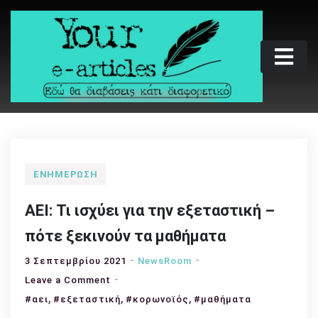
Skip
to
content
Your e-articles
Εδώ θα διαβάσεις κάτι διαφορετικό
ΕΝΗΜΈΡΩΣΗ
ΑΕΙ: Τι ισχύει για την εξεταστική –
πότε ξεκινούν τα μαθήματα
3 Σεπτεμβρίου 2021
NewsRoom
on
Leave a Comment
,
ΑΕΙ:
,
,
#αει
#εξεταστική
#κορωνοϊός
#μαθήματα
Τι