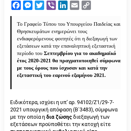
Facebook
Messenger
Twitter
Viber
LinkedIn
Email
Copy
ισχύει
Link
για
την
Το Γραφείο Τύπου του Υπουργείου Παιδείας και
εξεταστική
Θρησκευμάτων ενημερώνει τους
–
ενδιαφερόμενους φοιτητές ότι η διεξαγωγή των
πότε
εξετάσεων κατά την επαναληπτική εξεταστική
ξεκινούν
περίοδο του
Σεπτεμβρίου για το ακαδημαϊκό
τα
έτος 2020-2021 θα πραγματοποιηθεί σύμφωνα
μαθήματα
με τους όρους που ίσχυσαν και κατά την
εξεταστική του εαρινού εξαμήνου 2021.
Ειδικότερα, ισχύει η υπ’ αρ. 94102/Ζ1/29-7-
2021 υπουργική απόφαση (Β΄3483), σύμφωνα
με την οποία η
δια ζώσης
διεξαγωγή των
εξετάσεων προϋποθέτει την κατοχή είτε