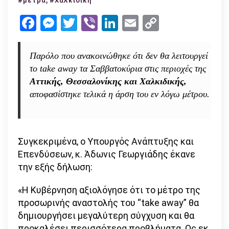
#μέτρα
#Χαλκιδική
το
Facebook
Messenger
Twitter
Viber
LinkedIn
Email
Copy
take
Link
away
σε
Παρόλο που ανακοινώθηκε ότι δεν θα λειτουργεί
Αθήνα,
το take away τα Σαββατοκύρια στις περιοχές της
Θεσσαλονίκη
Αττικής, Θεσσαλονίκης και Χαλκιδικής,
και
αποφασίστηκε τελικά η άρση του εν λόγω μέτρου.
Χαλκιδική
Συγκεκριμένα, ο Υπουργός Ανάπτυξης και
Επενδύσεων, κ. Άδωνις Γεωργιάδης έκανε
την εξής δήλωση:
«H Kυβέρνηση αξιολόγησε ότι το μέτρο της
προσωρινής αναστολής του “take away” θα
δημιουργήσει μεγαλύτερη σύγχυση και θα
προκαλέσει περισσότερα προβλήματα. Ως εκ