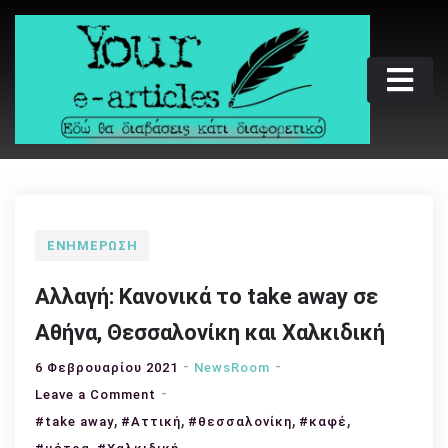
Skip
to
content
Your e-articles
Εδώ θα διαβάσεις κάτι διαφορετικό
ΕΝΗΜΈΡΩΣΗ
Αλλαγή: Κανονικά το take away σε
Αθήνα, Θεσσαλονίκη και Χαλκιδική
6 Φεβρουαρίου 2021
NewsRoom
on
Leave a Comment
,
Αλλαγή:
,
,
,
#take away
#Αττική
#θεσσαλονίκη
#καφέ
Κανονικά
,