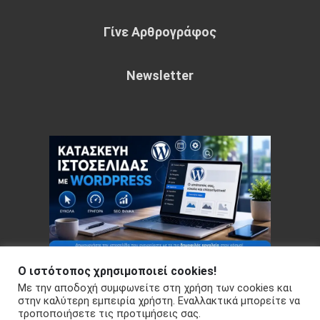
Γίνε Αρθρογράφος
Newsletter
Ο ιστότοπος χρησιμοποιεί cookies!
Με την αποδοχή συμφωνείτε στη χρήση των cookies και
Copyright © 2026 Your e-articles - WordPress Theme : by
στην καλύτερη εμπειρία χρήστη. Εναλλακτικά μπορείτε να
Sparkle Themes
Πολιτική Απορρήτου
τροποποιήσετε τις προτιμήσεις σας.