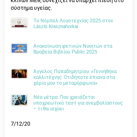
κλινών ΜΕθ, συνεχίζει να υπάρχει πίεση στο
σύστημα υγείας.
Το Νόμπελ Λογοτεχνίας 2025 στον
László Krasznahorkai
Ανακοίνωση φετινών Νικητών στα
Βραβεία Βιβλίου Public 2025
Άγγελος Παπαδημητρίου: «Γεννήθηκα
καλλιτέχνης. Οτιδήποτε έπιανα στα
χέρια μου το μεταμόρφωνα»
Νέα μέτρα: Που χρειάζεται
υποχρεωτικό τεστ για ανεμβολίαστους
– τι θα ισχύει
7/12/20