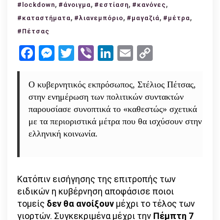
,
Ανακοινώθηκαν
,
,
,
#lockdown
#άνοιγμα
#εστίαση
#κανόνες
ποιοι
,
,
,
,
#καταστήματα
#λιανεμπόριο
#μαγαζιά
#μέτρα
τομείς
#Πέτσας
παραμένουν
Facebook
Messenger
Twitter
Viber
LinkedIn
Email
Copy
κλειστοί
Link
μέχρι
7
Ο κυβερνητικός εκπρόσωπος, Στέλιος Πέτσας,
Ιανουαρίου
στην ενημέρωση των πολιτικών συντακτών
2021
παρουσίασε συνοπτικά το «καθεστώς» σχετικά
με τα περιοριστικά μέτρα που θα ισχύσουν στην
ελληνική κοινωνία.
Κατόπιν εισήγησης της επιτροπής των
ειδικών η κυβέρνηση αποφάσισε ποιοι
τομείς
δεν θα ανοίξουν
μέχρι το τέλος των
γιορτών. Συγκεκριμένα μέχρι την
Πέμπτη 7