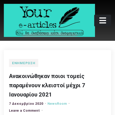
Skip
to
content
Your e-articles
Εδώ θα διαβάσεις κάτι διαφορετικό
ΕΝΗΜΈΡΩΣΗ
Ανακοινώθηκαν ποιοι τομείς
παραμένουν κλειστοί μέχρι 7
Ιανουαρίου 2021
7 Δεκεμβρίου 2020
NewsRoom
on
Leave a Comment