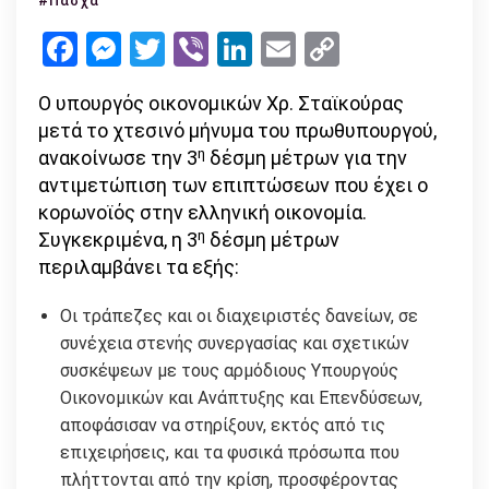
#Πάσχα
δέσμη
Facebook
Messenger
Twitter
Viber
LinkedIn
Email
Copy
μέτρων
Link
–
Ο υπουργός οικονομικών Χρ. Σταϊκούρας
τι
μετά το χτεσινό μήνυμα του πρωθυπουργού,
γίνεται
η
ανακοίνωσε την 3
δέσμη μέτρων για την
με
αντιμετώπιση των επιπτώσεων που έχει ο
το
κορωνοϊός στην ελληνική οικονομία.
δώρο
η
Συγκεκριμένα, η 3
δέσμη μέτρων
Πάσχα
περιλαμβάνει τα εξής:
Οι τράπεζες και οι διαχειριστές δανείων, σε
συνέχεια στενής συνεργασίας και σχετικών
συσκέψεων με τους αρμόδιους Υπουργούς
Οικονομικών και Ανάπτυξης και Επενδύσεων,
αποφάσισαν να στηρίξουν, εκτός από τις
επιχειρήσεις, και τα φυσικά πρόσωπα που
πλήττονται από την κρίση, προσφέροντας