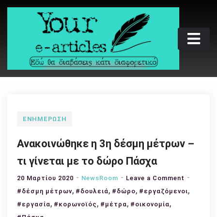
Skip
to
content
Your e-articles
Εδώ θα διαβάσεις κάτι διαφορετικό
ΕΝΗΜΈΡΩΣΗ
Ανακοινώθηκε η 3η δέσμη μέτρων –
τι γίνεται με το δώρο Πάσχα
on
20 Μαρτίου 2020
NewsRoom
Leave a Comment
,
,
,
Ανακοιν
,
#δέσμη μέτρων
#δουλειά
#δώρο
#εργαζόμενοι
η
,
,
,
,
#εργασία
#κορωνοϊός
#μέτρα
#οικονομία
3η