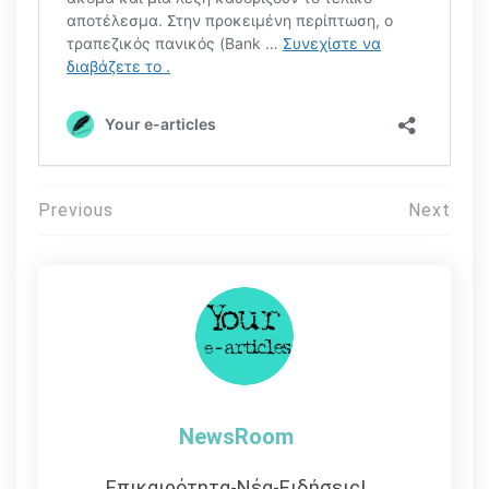
Πλοήγηση
Previous
Next
άρθρων
NewsRoom
Επικαιρότητα-Νέα-Ειδήσεις!