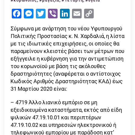
#κορωνοιος
#μαγαζιά
#Τετάρτη
#υγεία
που
Facebook
Messenger
Twitter
Viber
LinkedIn
Email
Copy
κλείνουν
Link
από
Σύμφωνα με ανάρτηση του νέου Υφυπουργού
την
Πολιτικής Προστασίας κ. Ν. Χαρδαλιά, η λίστα
Τετάρτη
με τις ιδιωτικές επιχειρήσεις, οι οποίες θα
παραμείνουν κλειστές βάσει των μέτρων που
εξήγγειλε η κυβέρνηση για την αντιμετώπιση
του κορωνοϊού με βάση τις ακόλουθες
δραστηριότητες (αναφέρεται ο αντίστοιχος
Κωδικός Αριθμός Δραστηριότητας ΚΑΔ) έως
31 Μαρτίου 2020 είναι:
– 4719 Άλλο λιανικό εμπόριο σε μη
εξειδικευμένα καταστήματα, εκτός από είδη
ψιλικών 47.19.10.01 και περιπτέρων
47.19.10.02 και υπηρεσιών ηλεκτρονικού ή
τηλεφωνικού εμπορίου με παράδοση κατ’