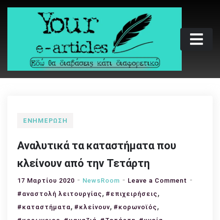
Skip
to
content
Your e-articles
Εδώ θα διαβάσεις κάτι διαφορετικό
ΕΝΗΜΈΡΩΣΗ
Αναλυτικά τα καταστήματα που
κλείνουν από την Τετάρτη
on
17 Μαρτίου 2020
NewsRoom
Leave a Comment
,
,
Αναλυτικ
#αναστολή λειτουργίας
#επιχειρήσεις
τα
,
,
,
#καταστήματα
#κλείνουν
#κορωνοϊός
καταστή
,
,
,