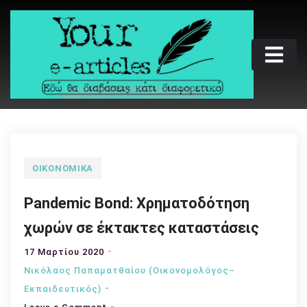
Skip
to
content
Your e-articles
Εδώ θα διαβάσεις κάτι διαφορετικό
ΟΙΚΟΝΟΜΙΚΆ
Pandemic Bond: Χρηματοδότηση
χωρών σε έκτακτες καταστάσεις
17 Μαρτίου 2020
Νικόλαος Παπαματθαίου (Οικονομολόγος–
Εκπαιδευτικός)
on