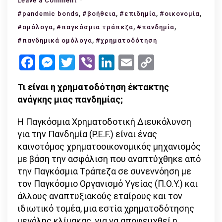
Leave a Comment
Pandemic
,
,
,
,
#pandemic bonds
#βοήθεια
#επιδημία
#οικονομία
Bond:
,
,
,
#ομόλογα
#παγκόσμια τράπεζα
#πανδημία
Χρηματοδότηση
,
#πανδημικά ομόλογα
#χρηματοδότηση
χωρών
Facebook
Messenger
Twitter
Viber
LinkedIn
Email
Copy
σε
Link
έκτακτες
Τι είναι η χρηματοδότηση έκτακτης
καταστάσεις
ανάγκης μιας πανδημίας;
Η Παγκόσμια Χρηματοδοτική Διευκόλυνση
για την Πανδημία (P.E.F.) είναι ένας
καινοτόμος χρηματοοικονομικός μηχανισμός
με βάση την ασφάλιση που αναπτύχθηκε από
την Παγκόσμια Τράπεζα σε συνεννόηση με
τον Παγκόσμιο Οργανισμό Υγείας (Π.Ο.Υ.) και
άλλους αναπτυξιακούς εταίρους και τον
ιδιωτικό τομέα, μια εστία χρηματοδότησης
μεγάλης κλίμακας, για να αποφευχθεί η