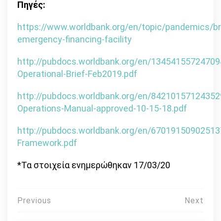
Πηγές:
https://www.worldbank.org/en/topic/pandemics/br
emergency-financing-facility
http://pubdocs.worldbank.org/en/1345415572470
Operational-Brief-Feb2019.pdf
http://pubdocs.worldbank.org/en/8421015712435
Operations-Manual-approved-10-15-18.pdf
http://pubdocs.worldbank.org/en/6701915090251
Framework.pdf
*Τα στοιχεία ενημερώθηκαν 17/03/20
Πλοήγηση
Previous
Next
άρθρων