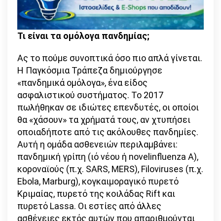
Τι είναι τα ομόλογα πανδημίας;
Ας το πούμε συνοπτικά όσο πιο απλά γίνεται.
Η Παγκόσμια Τράπεζα δημιούργησε
«πανδημικά ομόλογα», ένα είδος
ασφαλιστικού συστήματος. Το 2017
πωλήθηκαν σε ιδιώτες επενδυτές, οι οποίοι
θα «χάσουν» τα χρήματά τους, αν χτυπήσει
οποιαδήποτε από τις ακόλουθες πανδημίες.
Αυτή η ομάδα ασθενειών περιλαμβάνει:
πανδημική γρίπη (ιό νέου ή novelinfluenza Α),
κοροναϊούς (π.χ. SARS, MERS), Filoviruses (π.χ.
Ebola, Marburg), κογκαιμοραγικό πυρετό
Κριμαίας, πυρετό της κοιλάδας Rift και
πυρετό Lassa. Οι εστίες από άλλες
ασθένειες εκτός αυτών που απαριθμούνται