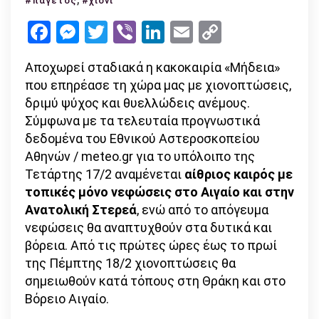
#παγετός
#χιόνι
Μήδεια
Facebook
Messenger
Twitter
Viber
LinkedIn
Email
Copy
–
Link
άνοδος
Αποχωρεί σταδιακά η κακοκαιρία «Μήδεια»
της
που επηρέασε τη χώρα μας με χιονοπτώσεις,
θερμοκρασίας
δριμύ ψύχος και θυελλώδεις ανέμους.
από
Σύμφωνα με τα τελευταία προγνωστικά
την
δεδομένα του Εθνικού Αστεροσκοπείου
Πέμπτη
Αθηνών / meteo.gr για το υπόλοιπο της
Τετάρτης 17/2 αναμένεται
αίθριος καιρός με
τοπικές μόνο νεφώσεις στο Αιγαίο και στην
Ανατολική Στερεά
, ενώ από το απόγευμα
νεφώσεις θα αναπτυχθούν στα δυτικά και
βόρεια. Από τις πρώτες ώρες έως το πρωί
της Πέμπτης 18/2 χιονοπτώσεις θα
σημειωθούν κατά τόπους στη Θράκη και στο
Βόρειο Αιγαίο.