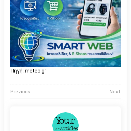
Πηγή: meteo.gr
Πλοήγηση
Previous
Next
άρθρων