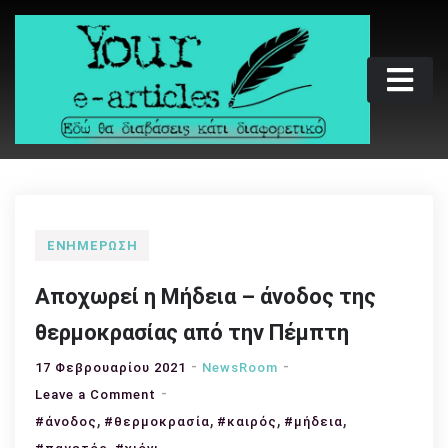
Skip
to
content
Your e-articles
Εδώ θα διαβάσεις κάτι διαφορετικό
ΕΝΗΜΈΡΩΣΗ
Αποχωρεί η Μήδεια – άνοδος της
θερμοκρασίας από την Πέμπτη
17 Φεβρουαρίου 2021
NewsRoom
on
Leave a Comment
,
Αποχωρεί
,
,
,
#άνοδος
#θερμοκρασία
#καιρός
#μήδεια
η
,