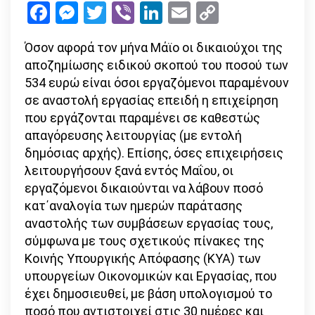
Facebook
Messenger
Twitter
Viber
LinkedIn
Email
Copy
τον
Link
Μάϊο
Όσον αφορά τον μήνα Μάϊο οι δικαιούχοι της
–
αποζημίωσης ειδικού σκοπού του ποσού των
τι
534 ευρώ είναι όσοι εργαζόμενοι παραμένουν
ισχύει
σε αναστολή εργασίας επειδή η επιχείρηση
που εργάζονται παραμένει σε καθεστώς
απαγόρευσης λειτουργίας (με εντολή
δημόσιας αρχής). Επίσης, όσες επιχειρήσεις
λειτουργήσουν ξανά εντός Μαΐου, οι
εργαζόμενοι δικαιούνται να λάβουν ποσό
κατ΄αναλογία των ημερών παράτασης
αναστολής των συμβάσεων εργασίας τους,
σύμφωνα με τους σχετικούς πίνακες της
Κοινής Υπουργικής Απόφασης (ΚΥΑ) των
υπουργείων Οικονομικών και Εργασίας, που
έχει δημοσιευθεί, με βάση υπολογισμού το
ποσό που αντιστοιχεί στις 30 ημέρες και