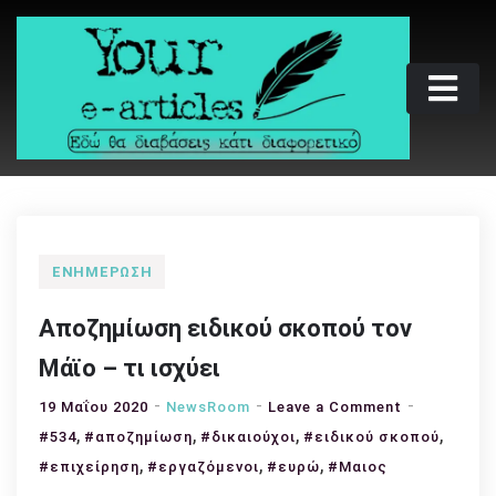
Skip
to
content
Your e-articles
Εδώ θα διαβάσεις κάτι διαφορετικό
ΕΝΗΜΈΡΩΣΗ
Αποζημίωση ειδικού σκοπού τον
Μάϊο – τι ισχύει
on
19 Μαΐου 2020
NewsRoom
Leave a Comment
,
,
,
Αποζημίωσ
,
#534
#αποζημίωση
#δικαιούχοι
#ειδικού σκοπού
ειδικού
,
,
,
#επιχείρηση
#εργαζόμενοι
#ευρώ
#Μαιος
σκοπού