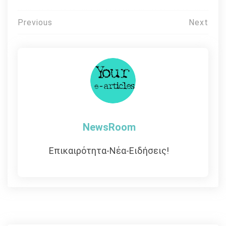
Πλοήγηση
Previous
Next
άρθρων
NewsRoom
Επικαιρότητα-Νέα-Ειδήσεις!