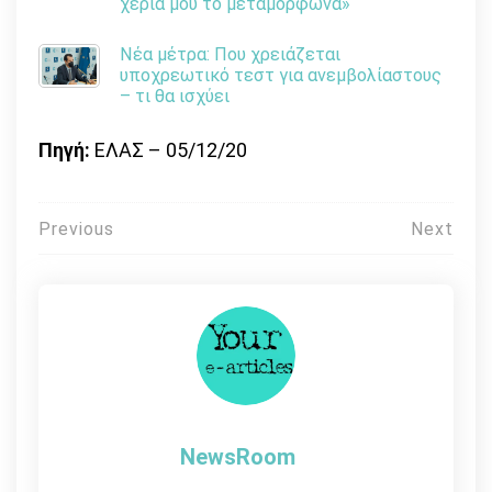
χέρια μου το μεταμόρφωνα»
Νέα μέτρα: Που χρειάζεται
υποχρεωτικό τεστ για ανεμβολίαστους
– τι θα ισχύει
Πηγή:
ΕΛΑΣ – 05/12/20
Πλοήγηση
Previous
Next
άρθρων
NewsRoom