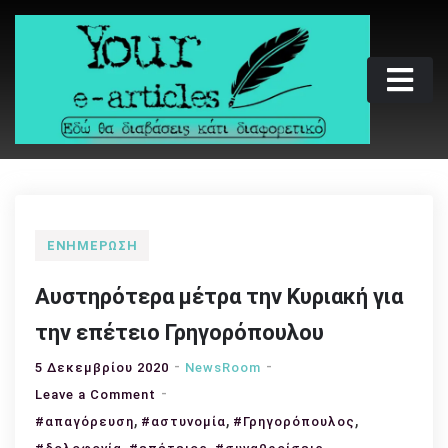
Skip
to
content
Your e-articles
Εδώ θα διαβάσεις κάτι διαφορετικό
ΕΝΗΜΈΡΩΣΗ
Αυστηρότερα μέτρα την Κυριακή για
την επέτειο Γρηγορόπουλου
5 Δεκεμβρίου 2020
NewsRoom
on
Leave a Comment
,
Αυστηρότερα
,
,
#απαγόρευση
#αστυνομία
#Γρηγορόπουλος
μέτρα
,
,