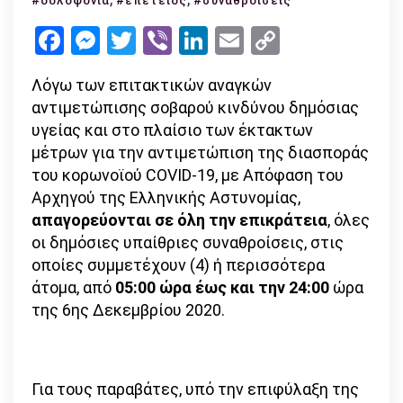
#δολοφονία
#επέτειος
#συναθροίσεις
την
Facebook
Messenger
Twitter
Viber
LinkedIn
Email
Copy
Κυριακή
Link
για
Λόγω των επιτακτικών αναγκών
την
αντιμετώπισης σοβαρού κινδύνου δημόσιας
επέτειο
υγείας και στο πλαίσιο των έκτακτων
Γρηγορόπουλου
μέτρων για την αντιμετώπιση της διασποράς
του κορωνοϊού COVID-19, με Απόφαση του
Αρχηγού της Ελληνικής Αστυνομίας,
απαγορεύονται σε όλη την επικράτεια
, όλες
οι δημόσιες υπαίθριες συναθροίσεις, στις
οποίες συμμετέχουν (4) ή περισσότερα
άτομα, από
05:00 ώρα έως και την 24:00
ώρα
της 6ης Δεκεμβρίου 2020.
Για τους παραβάτες, υπό την επιφύλαξη της