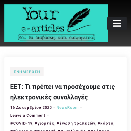
Skip
to
content
Your e-articles
Εδώ θα διαβάσεις κάτι διαφορετικό
ΕΝΗΜΈΡΩΣΗ
ΕΕΤ: Τι πρέπει να προσέχουμε στις
ηλεκτρονικές συναλλαγές
16 Δεκεμβρίου 2020
NewsRoom
on
Leave a Comment
,
ΕΕΤ:
,
,
,
#COVID-19
#γιορτές
#ένωση τραπεζών
#κάρτα
Τι
,
,
,