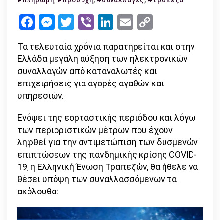
#πληρωμή
#προσοχή
#συναλλαγές
#τράπεζα
πρέπει
Facebook
Messenger
Twitter
Viber
LinkedIn
Email
Copy
να
Link
προσέχουμε
Τα τελευταία χρόνια παρατηρείται και στην
στις
Ελλάδα μεγάλη αύξηση των ηλεκτρονικών
ηλεκτρονικές
συναλλαγών από καταναλωτές και
συναλλαγές
επιχειρήσεις για αγορές αγαθών και
υπηρεσιών.
Ενόψει της εορταστικής περιόδου και λόγω
των περιοριστικών μέτρων που έχουν
ληφθεί για την αντιμετώπιση των δυσμενών
επιπτώσεων της πανδημικής κρίσης COVID-
19, η Ελληνική Ένωση Τραπεζών, θα ήθελε να
θέσει υπόψη των συναλλασσόμενων τα
ακόλουθα: