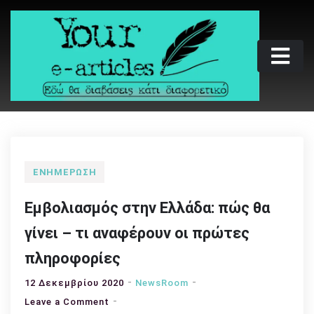
Skip
to
content
Your e-articles
Εδώ θα διαβάσεις κάτι διαφορετικό
ΕΝΗΜΈΡΩΣΗ
Εμβολιασμός στην Ελλάδα: πώς θα
γίνει – τι αναφέρουν οι πρώτες
πληροφορίες
12 Δεκεμβρίου 2020
NewsRoom
on
Leave a Comment