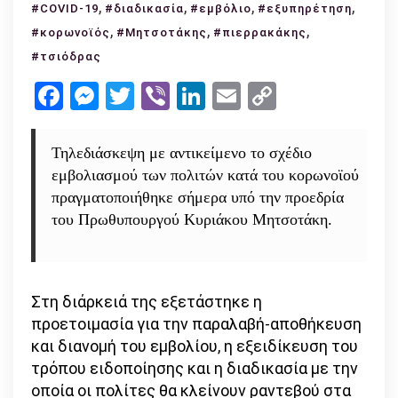
,
Εμβολιασμός
,
,
,
#COVID-19
#διαδικασία
#εμβόλιο
#εξυπηρέτηση
στην
,
,
,
#κορωνοϊός
#Μητσοτάκης
#πιερρακάκης
Ελλάδα:
#τσιόδρας
πώς
Facebook
Messenger
Twitter
Viber
LinkedIn
Email
Copy
θα
Link
γίνει
–
Τηλεδιάσκεψη με αντικείμενο το σχέδιο
τι
εμβολιασμού των πολιτών κατά του κορωνοϊού
αναφέρουν
πραγματοποιήθηκε σήμερα υπό την προεδρία
οι
του Πρωθυπουργού Κυριάκου Μητσοτάκη.
πρώτες
πληροφορίες
Στη διάρκειά της εξετάστηκε η
προετοιμασία για την παραλαβή-αποθήκευση
και διανομή του εμβολίου, η εξειδίκευση του
τρόπου ειδοποίησης και η διαδικασία με την
οποία οι πολίτες θα κλείνουν ραντεβού στα