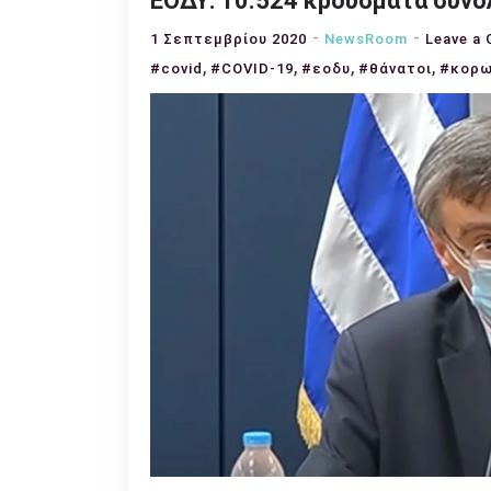
ΕΟΔΥ: 10.524 κρούσματα συνολ
1 Σεπτεμβρίου 2020
NewsRoom
Leave a
,
,
,
,
#covid
#COVID-19
#εοδυ
#θάνατοι
#κορω