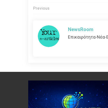
Πλοήγηση
Previous
άρθρων
NewsRoom
Επικαιρότητα-Νέα-Ε