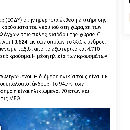
n
l
py
nk
ας (ΕΟΔΥ) στην ημερήσια έκθεση επιτήρησης
α
κρούσματα του νέου ιού στη χώρα, εκ των
λέγχων στις πύλες εισόδου της χώρας. Ο
είναι
10.524
, εκ των οποίων το 55,5% άνδρες.
ενα με ταξίδι από το εξωτερικό και 4.710
ωστό κρούσμα. Η μέση ηλικία των κρουσμάτων
ωληνωμένοι. Η διάμεση ηλικία τους είναι 68
ι οι υπόλοιποι άνδρες. To 94,7%, των
ημα ή είναι ηλικιωμένοι 70 ετών και
 τις ΜΕΘ.