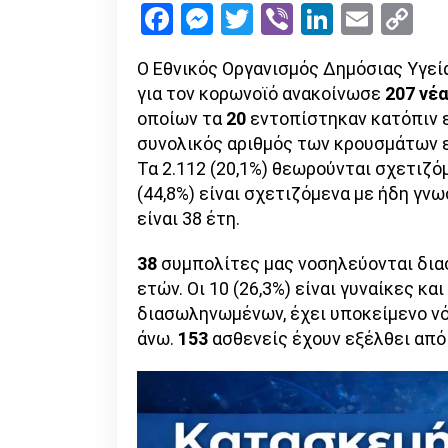
Facebook
Messenger
Twitter
Viber
LinkedI
Emai
Co
Li
Ο Εθνικός Οργανισμός Δημόσιας Υγεί
για τον κορωνοϊό ανακοίνωσε
207 νέ
οποίων τα
20
εντοπίστηκαν κατόπιν ε
συνολικός αριθμός των κρουσμάτων 
Τα 2.112 (20,1%) θεωρούνται σχετιζόμ
(44,8%) είναι σχετιζόμενα με ήδη γν
είναι 38 έτη.
38
συμπολίτες μας νοσηλεύονται διασ
ετών. Οι 10 (26,3%) είναι γυναίκες κα
διασωληνωμένων, έχει υποκείμενο νόσ
άνω.
153
ασθενείς έχουν εξέλθει από