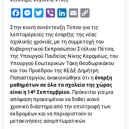
#ξεκίνημα
#σχολεία
#τάξη
Σεπτεμβρίου
Facebook
Messenger
Twitter
Viber
LinkedIn
Email
Copy
ανοίγουν
Link
τα
Στην κοινή συνέντευξη Τύπου για τις
σχολεία
λεπτομέρειες της έναρξης της νέας
της
σχολικής χρονιάς, με τη συμμετοχή του
χώρας!
Κυβερνητικού Εκπροσώπου Στέλιου Πέτσα,
της Υπουργού Παιδείας Νίκης Κεραμέως, του
Υπουργού Εσωτερικών Τάκη Θεοδωρικάκου
και του Προέδρου της ΚΕΔΕ Δημήτρη
Παπαστεργίου, ανακοινώθηκε ότι η
έναρξη
μαθημάτων σε όλα τα σχολεία της χώρας
η
είναι η 14
Σεπτεμβρίου.
Πρόκειται για μια
απόφαση προκειμένου να δοθεί ικανό
χρονικό διάστημα από την επιστροφή των
εκδρομέων και να περιοριστούν οι
μετακινήσεις ασυμπτωματικών.