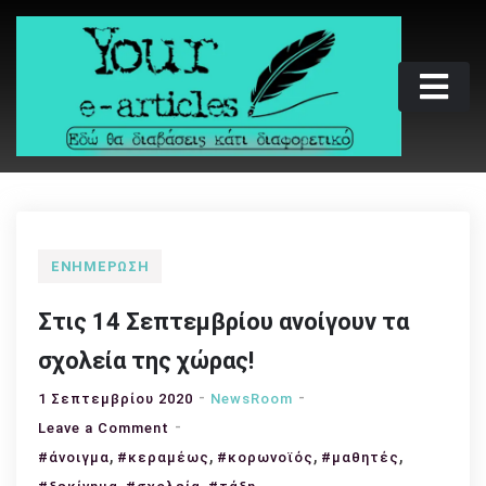
Skip
to
content
Your e-articles
Εδώ θα διαβάσεις κάτι διαφορετικό
ΕΝΗΜΈΡΩΣΗ
Στις 14 Σεπτεμβρίου ανοίγουν τα
σχολεία της χώρας!
1 Σεπτεμβρίου 2020
NewsRoom
on
Leave a Comment
,
Στις
,
,
,
#άνοιγμα
#κεραμέως
#κορωνοϊός
#μαθητές
14
,
,