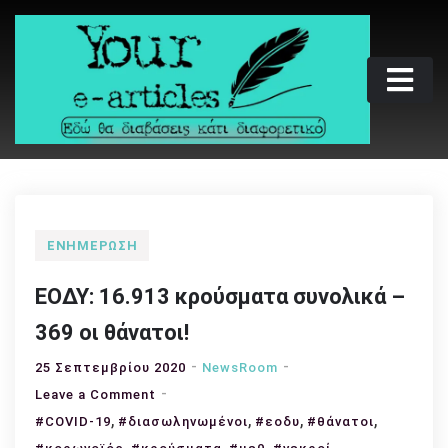
Skip
to
content
Your e-articles
Εδώ θα διαβάσεις κάτι διαφορετικό
ΕΝΗΜΈΡΩΣΗ
ΕΟΔΥ: 16.913 κρούσματα συνολικά –
369 οι θάνατοι!
25 Σεπτεμβρίου 2020
NewsRoom
on
Leave a Comment
,
ΕΟΔΥ:
,
,
,
#COVID-19
#διασωληνωμένοι
#εοδυ
#θάνατοι
16.913
,
,
,
,