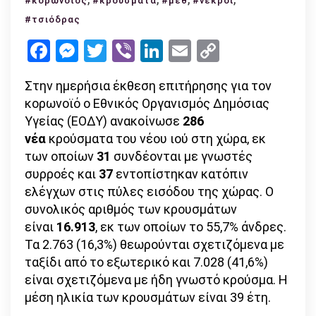
#κορωνοϊός
#κρούσματα
#μεθ
#νεκροί
κρούσματα
#τσιόδρας
συνολικά
Facebook
Messenger
Twitter
Viber
LinkedIn
Email
Copy
–
Link
369
Στην ημερήσια έκθεση επιτήρησης για τον
οι
κορωνοϊό ο Εθνικός Οργανισμός Δημόσιας
θάνατοι!
Υγείας (ΕΟΔΥ) ανακοίνωσε
286
νέα
κρούσματα του νέου ιού στη χώρα, εκ
των οποίων
31
συνδέονται με γνωστές
συρροές και
37
εντοπίστηκαν κατόπιν
ελέγχων στις πύλες εισόδου της χώρας. Ο
συνολικός αριθμός των κρουσμάτων
είναι
16.913
, εκ των οποίων το 55,7% άνδρες.
Τα 2.763 (16,3%) θεωρούνται σχετιζόμενα με
ταξίδι από το εξωτερικό και 7.028 (41,6%)
είναι σχετιζόμενα με ήδη γνωστό κρούσμα. Η
μέση ηλικία των κρουσμάτων είναι 39 έτη.