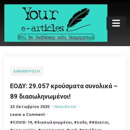
Skip
to
content
Your e-articles
Εδώ θα διαβάσεις κάτι διαφορετικό
ΕΝΗΜΈΡΩΣΗ
ΕΟΔΥ: 29.057 κρούσματα συνολικά –
89 διασωληνωμένοι!
23 Οκτωβρίου 2020
NewsRoom
on
Leave a Comment
,
ΕΟΔΥ:
,
,
,
#COVID-19
#διασωληνωμένοι
#εοδυ
#θάνατοι
29.057
,
,
,