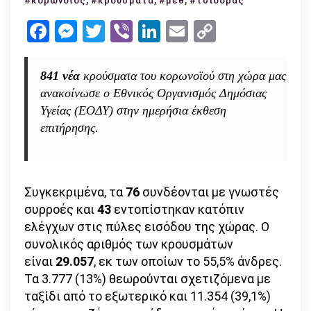
#κορωνοϊός
#κρούσματα
#μεθ
#τσιόδρας
κρούσματα
Facebook
Messenger
Twitter
Viber
LinkedIn
Email
Copy
συνολικά
Link
–
89
841 νέα
κρούσματα του κορωνοϊού στη χώρα μας
διασωληνωμένοι!
ανακοίνωσε ο Εθνικός Οργανισμός Δημόσιας
Υγείας (ΕΟΔΥ) στην ημερήσια έκθεση
επιτήρησης.
Συγκεκριμένα, τα
76
συνδέονται με γνωστές
συρροές και
43
εντοπίστηκαν κατόπιν
ελέγχων στις πύλες εισόδου της χώρας. Ο
συνολικός αριθμός των κρουσμάτων
είναι
29.057
, εκ των οποίων το 55,5% άνδρες.
Τα 3.777 (13%) θεωρούνται σχετιζόμενα με
ταξίδι από το εξωτερικό και 11.354 (39,1%)