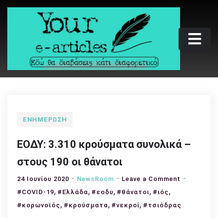
Skip
to
content
Your e-articles
Εδώ θα διαβάσεις κάτι διαφορετικό
ΕΝΗΜΈΡΩΣΗ
ΕΟΔΥ: 3.310 κρούσματα συνολικά –
στους 190 οι θάνατοι
on
24 Ιουνίου 2020
NewsRoom
Leave a Comment
,
,
,
,
,
ΕΟΔΥ:
#COVID-19
#Ελλάδα
#εοδυ
#θάνατοι
#ιός
3.310
,
,
,
#κορωνοϊός
#κρούσματα
#νεκροί
#τσιόδρας
κρούσματ