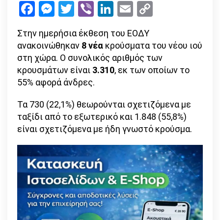
Facebook
Messenger
Twitter
Viber
LinkedIn
Email
Copy
συνολικά
Link
–
Στην ημερήσια έκθεση του ΕΟΔΥ
στους
ανακοινώθηκαν
8 νέα
κρούσματα του νέου ιού
190
στη χώρα. Ο συνολικός αριθμός των
οι
κρουσμάτων είναι
3.310
, εκ των οποίων το
θάνατοι
55% αφορά άνδρες.
Τα 730 (22,1%) θεωρούνται σχετιζόμενα με
ταξίδι από το εξωτερικό και 1.848 (55,8%)
είναι σχετιζόμενα με ήδη γνωστό κρούσμα.