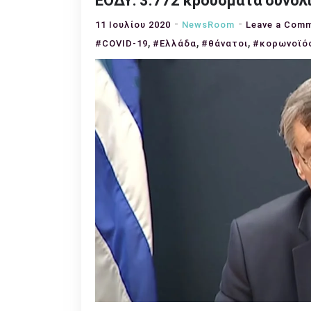
ΕΟΔΥ: 3.772 κρούσματα συνολι
11 Ιουλίου 2020
NewsRoom
Leave a Com
,
,
,
#COVID-19
#Ελλάδα
#θάνατοι
#κορωνοϊό