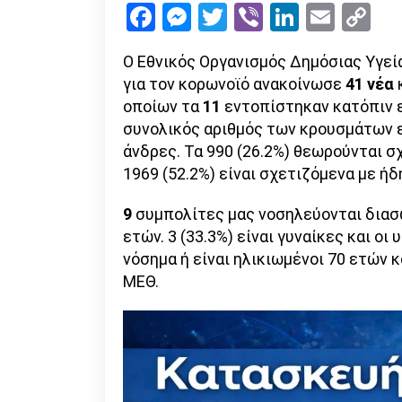
Facebook
Messenger
Twitter
Viber
LinkedI
Emai
Co
Li
Ο Εθνικός Οργανισμός Δημόσιας Υγεί
για τον κορωνοϊό ανακοίνωσε
41 νέα
κ
οποίων τα
11
εντοπίστηκαν κατόπιν ε
συνολικός αριθμός των κρουσμάτων 
άνδρες. Τα 990 (26.2%) θεωρούνται σ
1969 (52.2%) είναι σχετιζόμενα με ή
9
συμπολίτες μας νοσηλεύονται διασω
ετών. 3 (33.3%) είναι γυναίκες και οι
νόσημα ή είναι ηλικιωμένοι 70 ετών κ
ΜΕΘ.