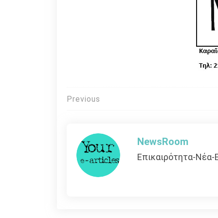
Πλοήγηση
Previous
άρθρων
NewsRoom
Επικαιρότητα-Νέα-Ε