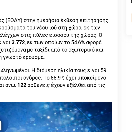
n
l
py
nk
ας (ΕΟΔΥ) στην ημερήσια έκθεση επιτήρησης
ρούσματα του νέου ιού στη χώρα, εκ των
λέγχων στις πύλες εισόδου της χώρας. Ο
είναι
3.772
, εκ των οποίων το 54.6% αφορά
χετιζόμενα με ταξίδι από το εξωτερικό και
δη γνωστό κρούσμα.
ληνωμένοι. Η διάμεση ηλικία τους είναι 59
 υπόλοιποι άνδρες. To 88.9% έχει υποκείμενο
αι άνω.
122
ασθενείς έχουν εξέλθει από τις