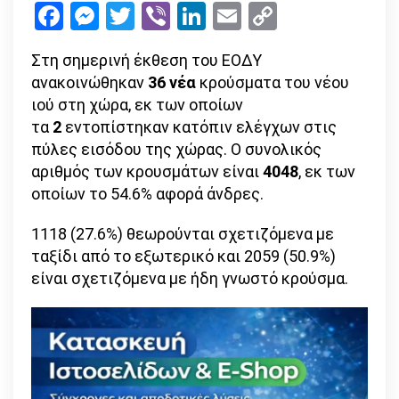
Facebook
Messenger
Twitter
Viber
LinkedIn
Email
Copy
συνολικά
Link
–
Στη σημερινή έκθεση του ΕΟΔΥ
2
ανακοινώθηκαν
36 νέα
κρούσματα του νέου
νέοι
ιού στη χώρα, εκ των οποίων
θάνατοι
τα
2
εντοπίστηκαν κατόπιν ελέγχων στις
πύλες εισόδου της χώρας. Ο συνολικός
αριθμός των κρουσμάτων είναι
4048
, εκ των
οποίων το 54.6% αφορά άνδρες.
1118 (27.6%) θεωρούνται σχετιζόμενα με
ταξίδι από το εξωτερικό και 2059 (50.9%)
είναι σχετιζόμενα με ήδη γνωστό κρούσμα.