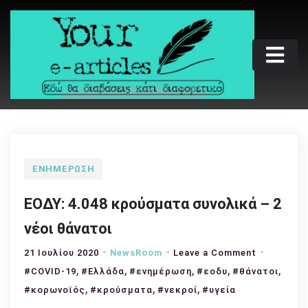
Skip
to
content
Your e-articles
Εδώ θα διαβάσεις κάτι διαφορετικό
ΕΝΗΜΈΡΩΣΗ
ΕΟΔΥ: 4.048 κρούσματα συνολικά – 2
νέοι θάνατοι
on
21 Ιουλίου 2020
NewsRoom
Leave a Comment
,
,
,
,
ΕΟΔΥ:
,
#COVID-19
#Ελλάδα
#ενημέρωση
#εοδυ
#θάνατοι
4.048
,
,
,
#κορωνοϊός
#κρούσματα
#νεκροί
#υγεία
κρούσματ