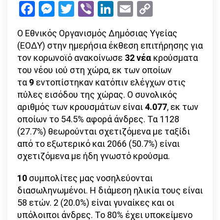
Facebook
Messenger
Twitter
Viber
LinkedIn
Email
Copy
συνολικά
Link
–
Ο Εθνικός Οργανισμός Δημόσιας Υγείας
στους
(ΕΟΔΥ) στην ημερήσια έκθεση επιτήρησης για
200
τον κορωνοϊό ανακοίνωσε
32 νέα
κρούσματα
οι
του νέου ιού στη χώρα, εκ των οποίων
θάνατοι!
τα
9
εντοπίστηκαν κατόπιν ελέγχων στις
πύλες εισόδου της χώρας. Ο συνολικός
αριθμός των κρουσμάτων είναι
4.077
, εκ των
οποίων το 54.5% αφορά άνδρες. Τα 1128
(27.7%) θεωρούνται σχετιζόμενα με ταξίδι
από το εξωτερικό και 2066 (50.7%) είναι
σχετιζόμενα με ήδη γνωστό κρούσμα.
10
συμπολίτες μας νοσηλεύονται
διασωληνωμένοι. Η διάμεση ηλικία τους είναι
58 ετών. 2 (20.0%) είναι γυναίκες και οι
υπόλοιποι άνδρες. To 80% έχει υποκείμενο