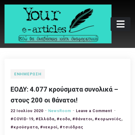
Skip
to
content
Your e-articles
Εδώ θα διαβάσεις κάτι διαφορετικό
ΕΝΗΜΈΡΩΣΗ
ΕΟΔΥ: 4.077 κρούσματα συνολικά –
στους 200 οι θάνατοι!
on
22 Ιουλίου 2020
NewsRoom
Leave a Comment
,
,
,
,
ΕΟΔΥ:
,
#COVID-19
#Ελλάδα
#εοδυ
#θάνατοι
#κορωνοϊός
4.077
,
,
#κρούσματα
#νεκροί
#τσιόδρας
κρούσματ