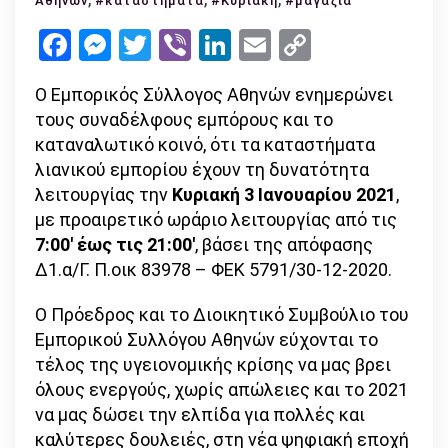
Αθηνών
#καταστήματα
#Κυριακή
#μαγαζιά
λειτουργία
Facebook
Messenger
Twitter
Viber
LinkedIn
Email
Copy
με
Link
click
Ο Εμπορικός Σύλλογος Αθηνών ενημερώνει
away
τους συναδέλφους εμπόρους και το
την
καταναλωτικό κοινό, ότι τα καταστήματα
Κυριακή
λιανικού εμπορίου έχουν τη δυνατότητα
3
λειτουργίας την
Κυριακή 3 Ιανουαρίου 2021
,
Ιανουαρίου
με προαιρετικό ωράριο λειτουργίας από τις
7:00′ έως τις 21:00′
, βάσει της απόφασης
Δ1.α/Γ. Π.οικ 83978 – ΦΕΚ 5791/30-12-2020.
Ο Πρόεδρος και το Διοικητικό Συμβούλιο του
Εμπορικού Συλλόγου Αθηνών εύχονται το
τέλος της υγειονομικής κρίσης να μας βρει
όλους ενεργούς, χωρίς απώλειες και το 2021
να μας δώσει την ελπίδα για πολλές και
καλύτερες δουλειές, στη νέα ψηφιακή εποχή