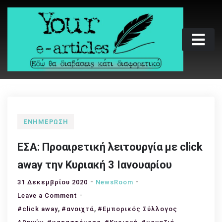
Skip
to
content
Your e-articles
Εδώ θα διαβάσεις κάτι διαφορετικό
ΕΝΗΜΈΡΩΣΗ
ΕΣΑ: Προαιρετική λειτουργία με click
away την Κυριακή 3 Ιανουαρίου
31 Δεκεμβρίου 2020
NewsRoom
on
Leave a Comment
,
ΕΣΑ:
,
#click away
#ανοιχτά
#Εμπορικός Σύλλογος
Προαιρετική
,
,
,