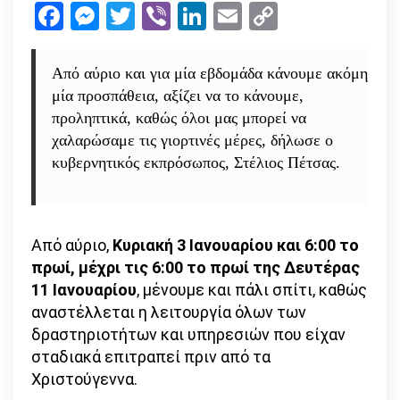
Facebook
Messenger
Twitter
Viber
LinkedIn
Email
Copy
αυστηρ
Link
μέτρα
μέχρι
Από αύριο και για μία εβδομάδα κάνουμε ακόμη
11
μία προσπάθεια, αξίζει να το κάνουμε,
Ιανουαρ
προληπτικά, καθώς όλοι μας μπορεί να
χαλαρώσαμε τις γιορτινές μέρες, δήλωσε ο
κυβερνητικός εκπρόσωπος, Στέλιος Πέτσας.
Από αύριο,
Κυριακή 3 Ιανουαρίου και 6:00 το
πρωί, μέχρι τις 6:00 το πρωί της Δευτέρας
11 Ιανουαρίου
, μένουμε και πάλι σπίτι, καθώς
αναστέλλεται η λειτουργία όλων των
δραστηριοτήτων και υπηρεσιών που είχαν
σταδιακά επιτραπεί πριν από τα
Χριστούγεννα.