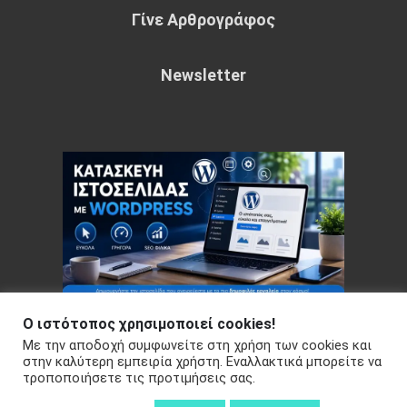
Γίνε Αρθρογράφος
Newsletter
Ο ιστότοπος χρησιμοποιεί cookies!
Με την αποδοχή συμφωνείτε στη χρήση των cookies και
Copyright © 2026 Your e-articles - WordPress Theme : by
στην καλύτερη εμπειρία χρήστη. Εναλλακτικά μπορείτε να
Sparkle Themes
Πολιτική Απορρήτου
τροποποιήσετε τις προτιμήσεις σας.