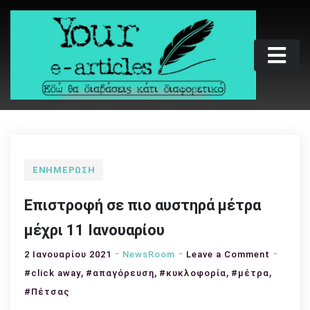
Skip
to
content
Your e-articles
Εδώ θα διαβάσεις κάτι διαφορετικό
ΕΝΗΜΈΡΩΣΗ
Επιστροφή σε πιο αυστηρά μέτρα
μέχρι 11 Ιανουαρίου
on
2 Ιανουαρίου 2021
NewsRoom
Leave a Comment
,
,
,
Επιστρ
,
#click away
#απαγόρευση
#κυκλοφορία
#μέτρα
σε
#Πέτσας
πιο