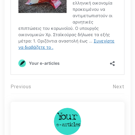
Πλοήγηση
Previous
Next
άρθρων