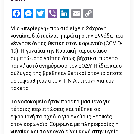
#υγεία
κορωνοϊ
Facebook
Messenger
Twitter
Viber
LinkedIn
Email
Copy
στην
Link
Ελλάδα!
Μια «περίεργη» πρωτιά είχε η 24χρονη
γυναίκα, διότι είναι η πρώτη στην Ελλάδα που
γέννησε όντας θετική στον κορωνοϊό (COVID-
19). Η γυναίκα την Κυριακή παρουσίασε
συμπτώματα γρίπης όπως βήχα και πυρετό
και γι’ αυτό ενημέρωσε τον ΕΟΔΥ. Η ίδια και ο
σύζυγός της βρέθηκαν θετικοί στον ιό οπότε
μεταφέρθηκαν στο «ΠΓΝ Αττικόν» για τον
τοκετό.
Το νοσοκομείο ήταν προετοιμασμένο για
τέτοιες περιπτώσεις και τέθηκε σε
εφαρμογή το σχέδιο για εγκύους θετικές
στον κορωνοϊό. Σύμφωνα με πληροφορίες η
γυναίκα και το νεογνό είναι καλά στην υγεία