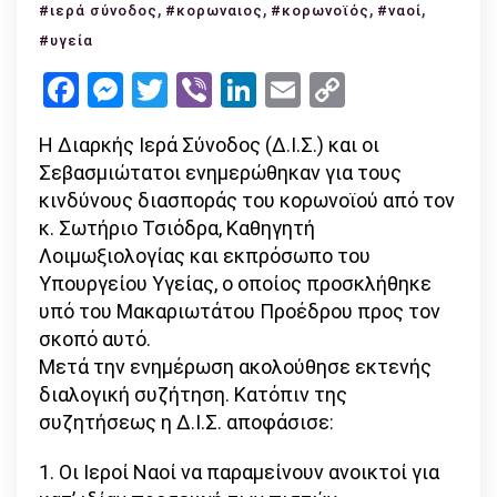
Σύνοδος:
,
,
,
,
#ιερά σύνοδος
#κορωναιος
#κορωνοϊός
#ναοί
ανοιχτοί
#υγεία
οι
Facebook
Messenger
Twitter
Viber
LinkedIn
Email
Copy
ναοί
Link
–
Η Διαρκής Ιερά Σύνοδος (Δ.Ι.Σ.) και οι
αναβάλλο
Σεβασμιώτατοι ενημερώθηκαν για τους
οι
κινδύνους διασποράς του κορωνοϊού από τον
καθημερι
κ. Σωτήριο Τσιόδρα, Καθηγητή
Ιερές
Λοιμωξιολογίας και εκπρόσωπο του
Ακολουθ
Υπουργείου Υγείας, ο οποίος προσκλήθηκε
υπό του Μακαριωτάτου Προέδρου προς τον
σκοπό αυτό.
Μετά την ενημέρωση ακολούθησε εκτενής
διαλογική συζήτηση. Κατόπιν της
συζητήσεως η Δ.Ι.Σ. αποφάσισε:
1. Οι Ιεροί Ναοί να παραμείνουν ανοικτοί για