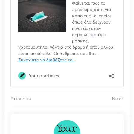
Πλοήγηση
Previous
Next
άρθρων