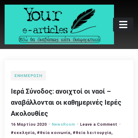
Skip
to
content
Your e-articles
Εδώ θα διαβάσεις κάτι διαφορετικό
ΕΝΗΜΈΡΩΣΗ
Ιερά Σύνοδος: ανοιχτοί οι ναοί –
αναβάλλονται οι καθημερινές Ιερές
Ακολουθίες
on
16 Μαρτίου 2020
NewsRoom
Leave a Comment
,
,
,
Ιερά
#εκκλησία
#θεία κοινωνία
#θεία λειτουργία