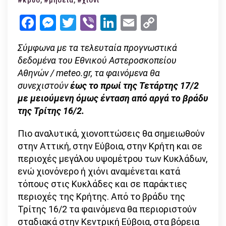
#κρύο
#μήδεια
#χιόνι
θα
Facebook
Messenger
Twitter
Viber
LinkedIn
Email
Copy
κρατήσουν
Link
οι
Σύμφωνα με τα τελευταία προγνωστικά
χιονοπτώσεις
δεδομένα του Εθνικού Αστεροσκοπείου
Αθηνών / meteo.gr, τα φαινόμενα θα
συνεχιστούν
έως το πρωί της Τετάρτης 17/2
με μειούμενη όμως ένταση από αργά το βράδυ
της Τρίτης 16/2.
Πιο αναλυτικά, χιονοπτώσεις θα σημειωθούν
στην Αττική, στην Εύβοια, στην Κρήτη και σε
περιοχές μεγάλου υψομέτρου των Κυκλάδων,
ενώ χιονόνερο ή χιόνι αναμένεται κατά
τόπους στις Κυκλάδες και σε παράκτιες
περιοχές της Κρήτης. Από το βράδυ της
Τρίτης 16/2 τα φαινόμενα θα περιοριστούν
σταδιακά στην Κεντρική Εύβοια, στα βόρεια