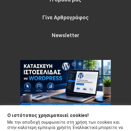
Γίνε Αρθρογράφος
Newsletter
Ο ιστότοπος χρησιμοποιεί cookies!
Με την αποδοχή συμφωνείτε στη χρήση των cookies και
Copyright © 2026 Your e-articles - WordPress Theme : by
στην καλύτερη εμπειρία χρήστη. Εναλλακτικά μπορείτε να