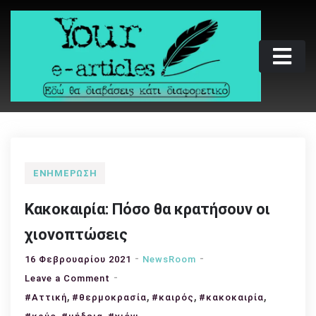
Skip
to
content
Your e-articles
Εδώ θα διαβάσεις κάτι διαφορετικό
ΕΝΗΜΈΡΩΣΗ
Κακοκαιρία: Πόσο θα κρατήσουν οι
χιονοπτώσεις
16 Φεβρουαρίου 2021
NewsRoom
on
Leave a Comment
,
Κακοκαιρία:
,
,
,
#Αττική
#θερμοκρασία
#καιρός
#κακοκαιρία
Πόσο
,
,