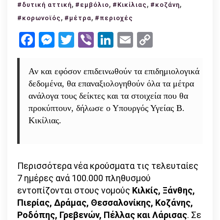
,
Κικίλιας:
,
,
,
#δυτική αττική
#εμβόλιο
#Κικίλιας
#κοζάνη
Στο
,
,
#κορωνοϊός
#μέτρα
#περιοχές
«κόκκινο»
Facebook
Messenger
Twitter
Viber
LinkedIn
Email
Copy
αρκετές
Link
περιοχές
–
Αν και εφόσον επιδεινωθούν τα επιδημιολογικά
επαναξιολόγηση
δεδομένα, θα επαναξιολογηθούν όλα τα μέτρα
μέτρων
ανάλογα τους δείκτες και τα στοιχεία που θα
αν
προκύπτουν, δήλωσε ο Υπουργός Υγείας Β.
χρειαστεί
Κικίλιας.
Περισσότερα νέα κρούσματα τις τελευταίες
7 ημέρες ανά 100.000 πληθυσμού
εντοπίζονται στους νομούς
Κιλκίς, Ξάνθης,
Πιερίας, Δράμας, Θεσσαλονίκης, Κοζάνης,
Ροδόπης, Γρεβενών, Πέλλας και Λάρισας
. Σε