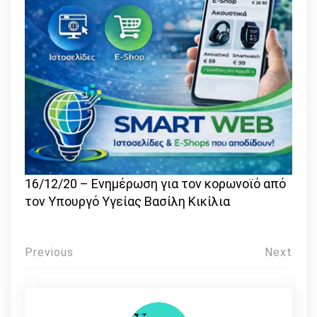
16/12/20 – Eνημέρωση για τον κορωνοϊό από
τον Υπουργό Υγείας Βασίλη Κικίλια
Πλοήγηση
Previous
Next
άρθρων