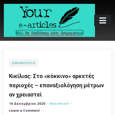
Skip
to
content
Your e-articles
Εδώ θα διαβάσεις κάτι διαφορετικό
ΕΝΗΜΈΡΩΣΗ
Κικίλιας: Στο «κόκκινο» αρκετές
περιοχές – επαναξιολόγηση μέτρων
αν χρειαστεί
16 Δεκεμβρίου 2020
NewsRoom
on
Leave a Comment