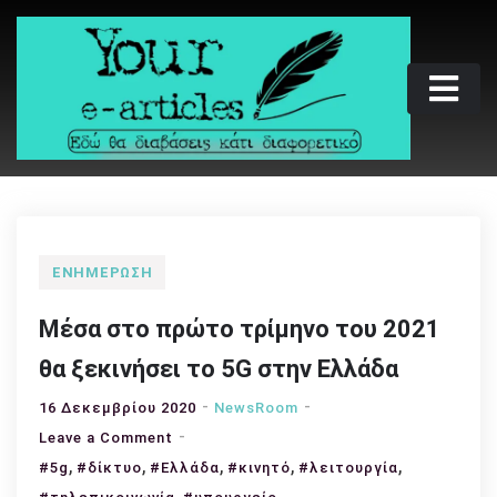
Skip
to
content
Your e-articles
Εδώ θα διαβάσεις κάτι διαφορετικό
ΕΝΗΜΈΡΩΣΗ
Μέσα στο πρώτο τρίμηνο του 2021
θα ξεκινήσει το 5G στην Ελλάδα
16 Δεκεμβρίου 2020
NewsRoom
on
Leave a Comment
,
,
Μέσα
,
,
,
#5g
#δίκτυο
#Ελλάδα
#κινητό
#λειτουργία
στο
,