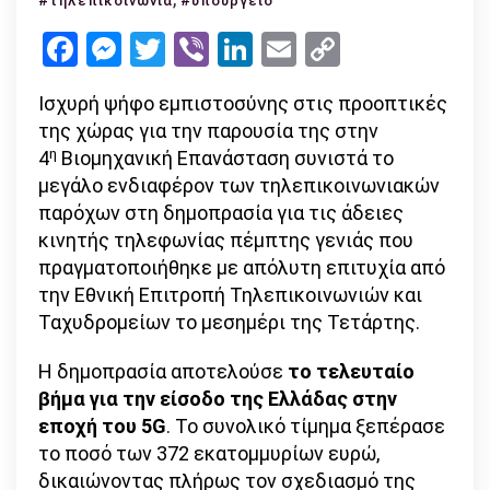
#τηλεπικοινωνία
#υπουργείο
πρώτο
Facebook
Messenger
Twitter
Viber
LinkedIn
Email
Copy
τρίμηνο
Link
του
Ισχυρή ψήφο εμπιστοσύνης στις προοπτικές
2021
της χώρας για την παρουσία της στην
θα
η
4
Βιομηχανική Επανάσταση συνιστά το
ξεκινήσει
μεγάλο ενδιαφέρον των τηλεπικοινωνιακών
το
παρόχων στη δημοπρασία για τις άδειες
5G
κινητής τηλεφωνίας πέμπτης γενιάς που
στην
πραγματοποιήθηκε με απόλυτη επιτυχία από
Ελλάδα
την Εθνική Επιτροπή Τηλεπικοινωνιών και
Ταχυδρομείων το μεσημέρι της Τετάρτης.
Η δημοπρασία αποτελούσε
το τελευταίο
βήμα για την είσοδο της Ελλάδας στην
εποχή του 5G
. Το συνολικό τίμημα ξεπέρασε
το ποσό των 372 εκατομμυρίων ευρώ,
δικαιώνοντας πλήρως τον σχεδιασμό της