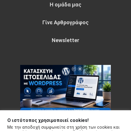
Η ομάδα μας
Γίνε Αρθρογράφος
Newsletter
Ο ιστότοπος χρησιμοποιεί cookies!
Με την αποδοχή συμφωνείτε στη χρήση των cookies και
Copyright © 2026 Your e-articles - WordPress Theme : by