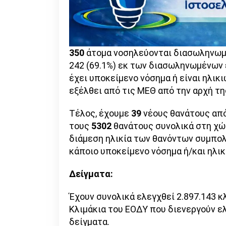
350
άτομα νοσηλεύονται διασωληνωμέν
242 (69.1%) εκ των διασωληνωμένων 
έχει υποκείμενο νόσημα ή είναι ηλικι
εξέλθει από τις ΜΕΘ από την αρχή τη
Τέλος, έχουμε
39
νέους θανάτους από
τους
5302
θανάτους συνολικά στη χώρ
διάμεση ηλικία των θανόντων συμπολι
κάποιο υποκείμενο νόσημα ή/και ηλικ
Δείγματα:
Έχουν συνολικά ελεγχθεί 2.897.143 κ
Κλιμάκια του ΕΟΔΥ που διενεργούν ελ
δείγματα.