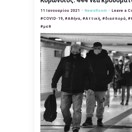
Κορωνοϊός: 444 νέα κρούσματα
11 Ιανουαρίου 2021
NewsRoom
Leave a 
,
,
,
,
#COVID-19
#Αθήνα
#Αττική
#διασπορά
#
#μεθ