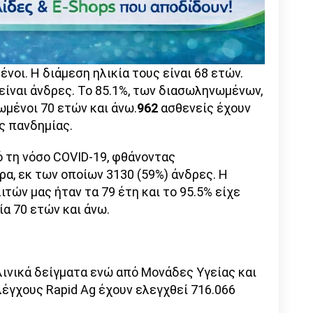
οι. Η διάμεση ηλικία τους είναι 68 ετών.
είναι άνδρες. To 85.1%, των διασωληνωμένων,
ωμένοι 70 ετών και άνω.
962
ασθενείς έχουν
ς πανδημίας.
 τη νόσο COVID-19, φθάνοντας
α, εκ των οποίων 3130 (59%) άνδρες. Η
τών μας ήταν τα 79 έτη και το 95.5% είχε
ία 70 ετών και άνω.
λινικά δείγματα ενώ από Μονάδες Υγείας και
έγχους Rapid Ag έχουν ελεγχθεί 716.066