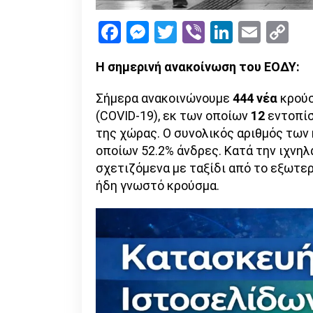
Facebook
Messenger
Twitter
Viber
LinkedI
Emai
Co
Li
Η σημερινή ανακοίνωση του ΕΟΔΥ:
Σήμερα ανακοινώνουμε
444 νέα
κρούσ
(COVID-19), εκ των οποίων
12
εντοπίσ
της χώρας. Ο συνολικός αριθμός τω
οποίων 52.2% άνδρες. Κατά την ιχνηλ
σχετιζόμενα με ταξίδι από το εξωτερι
ήδη γνωστό κρούσμα.