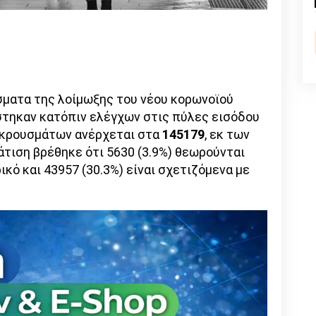
n
l
py
nk
ματα της λοίμωξης του νέου κορωνοϊού
τηκαν κατόπιν ελέγχων στις πύλες εισόδου
ν κρουσμάτων ανέρχεται στα
145179
, εκ των
άτιση βρέθηκε ότι 5630 (3.9%) θεωρούνται
κό και 43957 (30.3%) είναι σχετιζόμενα με