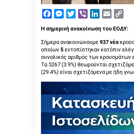
Facebook
Messenger
Twitter
Viber
LinkedI
Emai
Co
Li
Η σημερινή ανακοίνωση του ΕΟΔΥ:
Σήμερα ανακοινώνουμε
937 νέα
κρούσ
οποίων
5
εντοπίστηκαν κατόπιν ελέγ
συνολικός αριθμός των κρουσμάτων 
Τα 5267 (3.9%) θεωρούνται σχετιζόμε
(29.4%) είναι σχετιζόμενα με ήδη γν