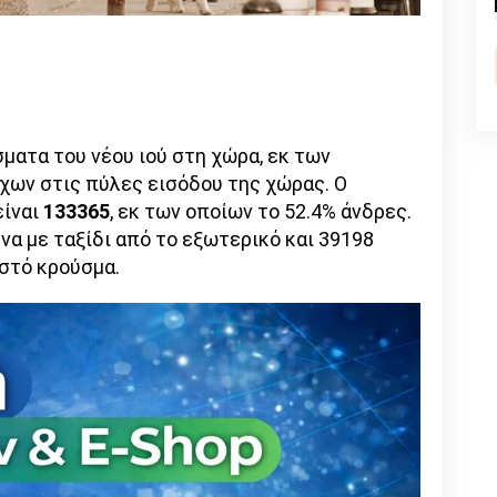
n
l
py
nk
ματα του νέου ιού στη χώρα, εκ των
χων στις πύλες εισόδου της χώρας. Ο
είναι
133365
, εκ των οποίων το 52.4% άνδρες.
να με ταξίδι από το εξωτερικό και 39198
ωστό κρούσμα.