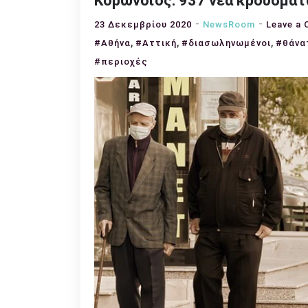
Κορωνοϊός: 937 νέα κρούσματ
23 Δεκεμβρίου 2020
NewsRoom
Leave a
,
,
,
#Αθήνα
#Αττική
#διασωληνωμένοι
#θάνα
#περιοχές