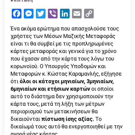
#πίστωση
γίνει
Facebook
Messenger
Twitter
Viber
LinkedIn
Email
Copy
με
Link
τις
Ένα ακόμα ερώτημα που απασχολούσε τους
κάρτες
χρήστες των Μέσων Μαζικής Μεταφοράς
λόγω
είναι τι θα συμβεί με τις προπληρωμένες
περιορι
κάρτες μεταφοράς και γενικά για το χρόνο
κυκλοφο
που έχασαν από την κάρτα τους λόγω του
κορωνοϊού. Ο Υπουργός Υποδομών και
Μεταφορών κ. Κώστας Καραμανλής, εξήγησε
ότι
όλοι οι κάτοχοι μηνιαίων, 3μηνιαίων,
6μηνιαίων και ετήσιων καρτών
οι οποίοι
αυτό το διάστημα δεν χρησιμοποιούν την
κάρτα τους, μετά τη λήξη των μέτρων
περιορισμού των μετακινήσεων θα
δικαιούνται
πίστωση ίσης αξίας.
Το
δικαίωμά τους αυτό θα ενεργοποιηθεί με την
αγορά νέας κάρτας.