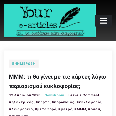
Skip
to
content
Your e-articles
Εδώ θα διαβάσεις κάτι διαφορετικό
ΕΝΗΜΈΡΩΣΗ
ΜΜΜ: τι θα γίνει με τις κάρτες λόγω
περιορισμού κυκλοφορίας;
on
12 Απριλίου 2020
NewsRoom
Leave a Comment
,
,
,
ΜΜΜ:
,
#ηλεκτρικός
#κάρτα
#κορωνοϊός
#κυκλοφορία
τι
,
,
,
,
,
#λεωφορείο
#μεταφορά
#μετρό
#ΜΜΜ
#οασα
θα