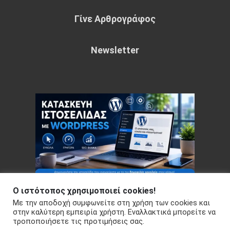
Γίνε Αρθρογράφος
Newsletter
Ο ιστότοπος χρησιμοποιεί cookies!
Με την αποδοχή συμφωνείτε στη χρήση των cookies και
Copyright © 2026 Your e-articles - WordPress Theme : by
στην καλύτερη εμπειρία χρήστη. Εναλλακτικά μπορείτε να
τροποποιήσετε τις προτιμήσεις σας.
Sparkle Themes
Πολιτική Απορρήτου