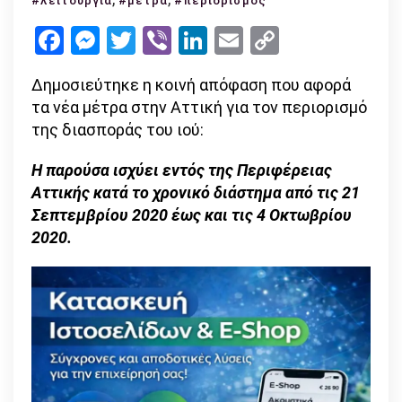
#λειτουργία
#μέτρα
#περιορισμός
στην
Facebook
Messenger
Twitter
Viber
LinkedIn
Email
Copy
Αττική:
Link
τι
Δημοσιεύτηκε η κοινή απόφαση που αφορά
ισχύει
τα νέα μέτρα στην Αττική για τον περιορισμό
και
της διασποράς του ιού:
τα
πρόστιμα
Η παρούσα ισχύει εντός της Περιφέρειας
που
Αττικής κατά το χρονικό διάστημα από τις 21
επιβάλλονται
Σεπτεμβρίου 2020 έως και τις 4 Οκτωβρίου
2020.