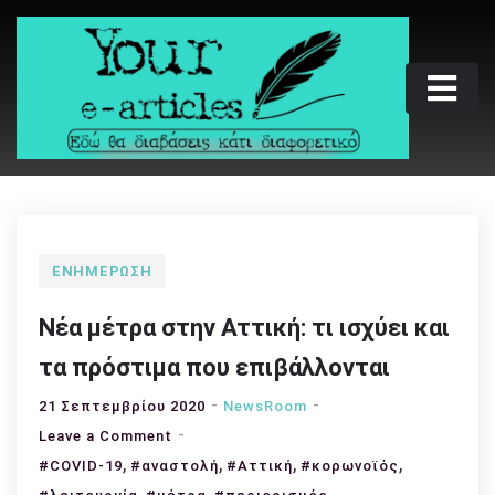
Skip
to
content
Your e-articles
Εδώ θα διαβάσεις κάτι διαφορετικό
ΕΝΗΜΈΡΩΣΗ
Νέα μέτρα στην Αττική: τι ισχύει και
τα πρόστιμα που επιβάλλονται
21 Σεπτεμβρίου 2020
NewsRoom
on
Leave a Comment
,
Νέα
,
,
,
#COVID-19
#αναστολή
#Αττική
#κορωνοϊός
μέτρα
,
,