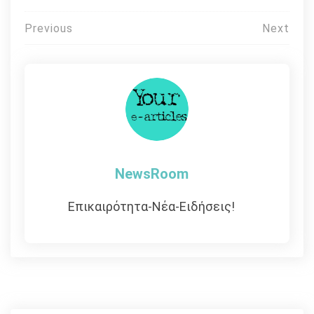
Πλοήγηση
Previous
Next
άρθρων
NewsRoom
Επικαιρότητα-Νέα-Ειδήσεις!