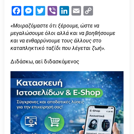
σας
Facebook
Messenger
Twitter
Viber
LinkedIn
Email
Copy
Link
«Μοιραζόμαστε ότι ξέρουμε, ώστε να
μεγαλώσουμε όλοι αλλά και να βοηθήσουμε
και να ενθαρρύνουμε τους άλλους στο
καταπληκτικό ταξίδι που λέγεται ζωή».
Διδάσκω, αεί διδασκόμενος