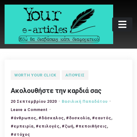
Skip
to
content
Your e-articles
Εδώ θα διαβάσεις κάτι διαφορετικό
WORTH YOUR CLICK
ΑΠΌΨΕΙΣ
Ακολουθήστε την καρδιά σας
20 Σεπτεμβρίου 2020
Βασιλική Παπαδάτου
on
Leave a Comment
,
Ακολουθήστε
,
,
,
#άνθρωπος
#δάσκαλος
#δυσκολία
#εαυτός
την
,
,
,
,
#εμπειρία
#επιλογές
#ζωή
#πεποιθήσεις
καρδιά
#στόχος