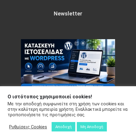
Newsletter
Ο ιστότοπος χρησιμοποιεί cookies!
Με την αποδοχή συμφωνείτε στη χρήση των cookies και
Copyright © 2026 Your e-articles - WordPress Theme : by
στην καλύτερη εμπειρία χρήστη. Εναλλακτικά μπορείτε να
τροποποιήσετε τις προτιμήσεις σας.
Sparkle Themes
Πολιτική Απορρήτου
Ρυθμίσεις Cookies
Αποδοχή
Μη Αποδοχή