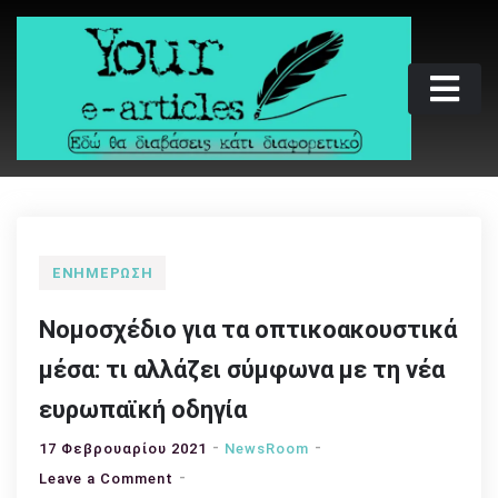
Skip
to
content
Your e-articles
Εδώ θα διαβάσεις κάτι διαφορετικό
ΕΝΗΜΈΡΩΣΗ
Νομοσχέδιο για τα οπτικοακουστικά
μέσα: τι αλλάζει σύμφωνα με τη νέα
ευρωπαϊκή οδηγία
17 Φεβρουαρίου 2021
NewsRoom
on
Leave a Comment