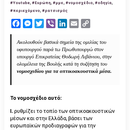
,
Νομοσχέδιο
,
,
,
,
#Youtube
#Ευρώπη
#μμε
#νομοσχέδιο
#οδηγία
για
,
#περιεχόμενο
#ρατσισμός
τα
Facebook
Messenger
Twitter
Viber
LinkedIn
Email
Copy
οπτικοακουστικά
Link
μέσα:
τι
Ακολουθούν βασικά σημεία της ομιλίας του
αλλάζει
υφυπουργού παρά τω Πρωθυπουργώ στον
σύμφωνα
υπουργό Επικρατείας Θοδωρή Λιβάνιου, στην
με
ολομέλεια της Βουλής κατά τη συζήτηση του
τη
νομοσχεδίου για τα οπτικοακουστικά μέσα.
νέα
ευρωπαϊκή
οδηγία
Το νομοσχέδιο αυτό:
I.
ρυθμίζει το τοπίο των οπτικοακουστικών
μέσων και στην Ελλάδα, βάσει των
ευρωπαϊκών προδιαγραφών για την