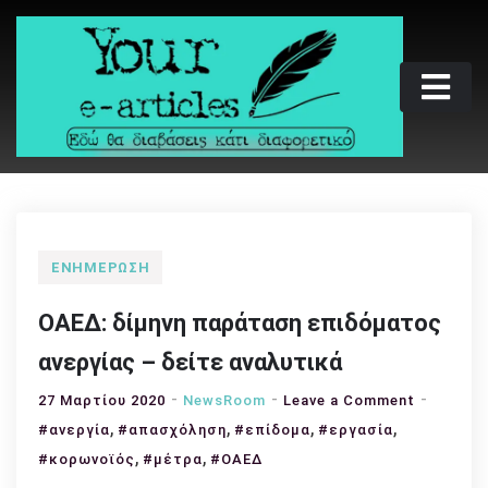
Skip
to
content
Your e-articles
Εδώ θα διαβάσεις κάτι διαφορετικό
ΕΝΗΜΈΡΩΣΗ
ΟΑΕΔ: δίμηνη παράταση επιδόματος
ανεργίας – δείτε αναλυτικά
on
27 Μαρτίου 2020
NewsRoom
Leave a Comment
,
,
,
,
ΟΑΕΔ:
#ανεργία
#απασχόληση
#επίδομα
#εργασία
δίμηνη
,
,
#κορωνοϊός
#μέτρα
#ΟΑΕΔ
παράτασ