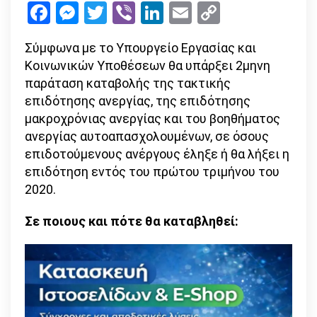
Facebook
Messenger
Twitter
Viber
LinkedIn
Email
Copy
επιδόμα
Link
ανεργίας
Σύμφωνα με το Υπουργείο Εργασίας και
–
Κοινωνικών Υποθέσεων θα υπάρξει 2μηνη
δείτε
παράταση καταβολής της τακτικής
αναλυτικ
επιδότησης ανεργίας, της επιδότησης
μακροχρόνιας ανεργίας και του βοηθήματος
ανεργίας αυτοαπασχολουμένων, σε όσους
επιδοτούμενους ανέργους έληξε ή θα λήξει η
επιδότηση εντός του πρώτου τριμήνου του
2020.
Σε ποιους και πότε θα καταβληθεί: