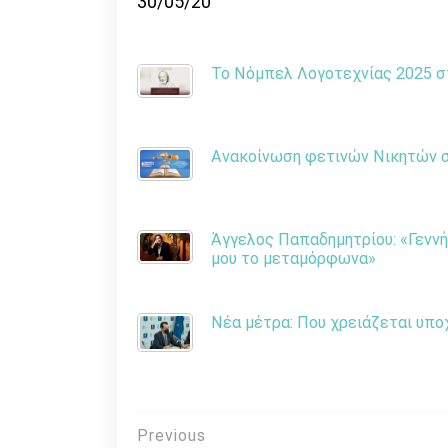
30/05/20
Το Νόμπελ Λογοτεχνίας 2025 στ
Ανακοίνωση φετινών Νικητών στ
Άγγελος Παπαδημητρίου: «Γεννή
μου το μεταμόρφωνα»
Νέα μέτρα: Που χρειάζεται υπο
Πλοήγηση
Previous