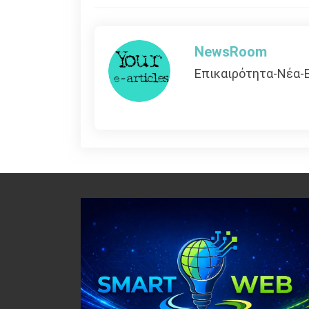
άρθρων
NewsRoom
Επικαιρότητα-Νέα-Ε