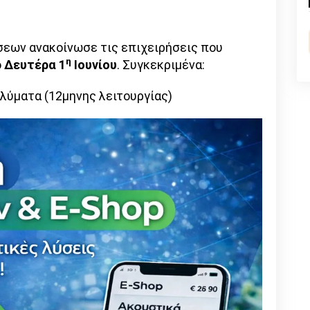
n
l
py
nk
σεων ανακοίνωσε τις επιχειρήσεις που
η
ό
Δευτέρα
1
Ιουνίου
. Συγκεκριμένα:
αλύματα (12μηνης λειτουργίας)