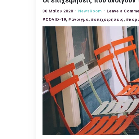
Οι επιχειρήσεις που ανοίγουν
30 Μαΐου 2020
NewsRoom
Leave a Comm
,
,
,
#COVID-19
#άνοιγμα
#επιχειρήσεις
#κορ