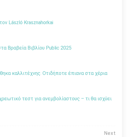
ον László Krasznahorkai
α Βραβεία Βιβλίου Public 2025
θηκα καλλιτέχνης. Οτιδήποτε έπιανα στα χέρια
χρεωτικό τεστ για ανεμβολίαστους – τι θα ισχύει
Next