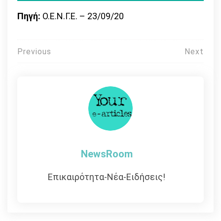
Πηγή:
Ο.Ε.Ν.Γ.Ε. – 23/09/20
Πλοήγηση
Previous
Next
άρθρων
NewsRoom
Επικαιρότητα-Νέα-Ειδήσεις!