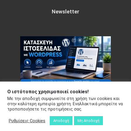
Newsletter
Ο ιστότοπος χρησιμοποιεί cookies!
Με την αποδοχή συμφωνείτε στη χρήση των cookies και
Copyright © 2026 Your e-articles - WordPress Theme : by
στην καλύτερη εμπειρία χρήστη. Εναλλακτικά μπορείτε να
τροποποιήσετε τις προτιμήσεις σας.
Sparkle Themes
Πολιτική Απορρήτου
Ρυθμίσεις Cookies
Αποδοχή
Μη Αποδοχή