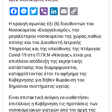
#μεθ
#νοσοκομεία
#οεγνε
των
Facebook
Messenger
Twitter
Viber
LinkedIn
Email
Copy
νοσοκομειακών
Link
γιατρών
Η κραυγή αγωνίας έξι (6) διευθυντών του
την
Νοσοκομείου «Ευαγγελισμός», του
Πέμπτη
μεγαλύτερου νοσοκομείου της χώρας, καθώς
επίσης και του Διευθυντή Ιατρικής
Υπηρεσίας και της υπεύθυνης της πτέρυγας
Covid-19 στο Π.Γ.Κ.Ν «Νίκαιας», είναι μια
επιπλέον απόδειξη της εκρηκτικής
κατάστασης που διαμορφώνεται,
καταρρίπτοντας έτσι το αφήγημα της
Κυβέρνησης για δήθεν θωράκιση του
δημόσιου συστήματος υγείας.
Είναι επιτακτική ανάγκη να υιοθετήσει
επιτέλους η Κυβέρνηση τις προτάσεις των
νοσοκομειακών γιατρών από την αρχή της