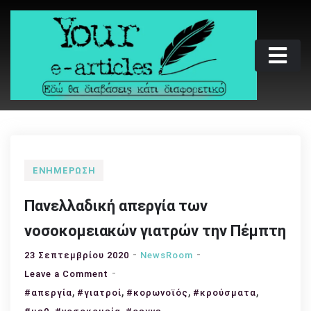
Skip
to
content
Your e-articles
Εδώ θα διαβάσεις κάτι διαφορετικό
ΕΝΗΜΈΡΩΣΗ
Πανελλαδική απεργία των
νοσοκομειακών γιατρών την Πέμπτη
23 Σεπτεμβρίου 2020
NewsRoom
on
Leave a Comment
,
Πανελλαδική
,
,
,
#απεργία
#γιατροί
#κορωνοϊός
#κρούσματα
απεργία
,
,