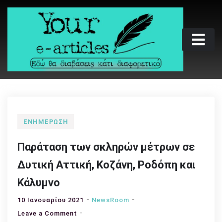
Skip
to
content
Your e-articles
Εδώ θα διαβάσεις κάτι διαφορετικό
ΕΝΗΜΈΡΩΣΗ
Παράταση των σκληρών μέτρων σε
Δυτική Αττική, Κοζάνη, Ροδόπη και
Κάλυμνο
10 Ιανουαρίου 2021
NewsRoom
on
Leave a Comment