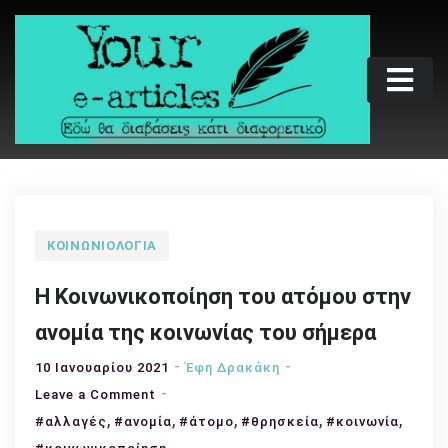
Skip
to
content
Your e-articles
Εδώ θα διαβάσεις κάτι διαφορετικό
ΚΟΙΝΩΝΙΟΛΟΓΊΑ
Η Κοινωνικοποίηση του ατόμου στην
ανομία της κοινωνίας του σήμερα
10 Ιανουαρίου 2021
Έφη Δρακάκη
on
Leave a Comment
,
Η
,
,
,
,
#αλλαγές
#ανομία
#άτομο
#θρησκεία
#κοινωνία
Κοινωνικοποίηση