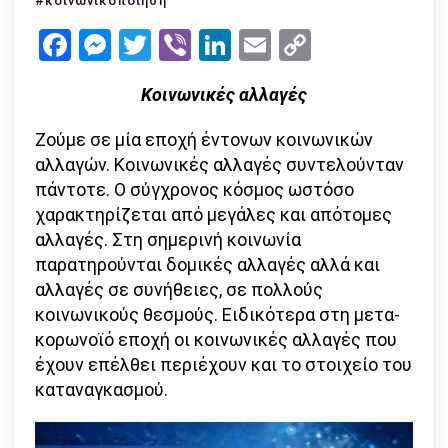
#κοινωνικοποίηση
του
Facebook
Messenger
Twitter
Viber
LinkedIn
Email
Copy
ατόμου
Link
στην
Κοινωνικές αλλαγές
ανομία
της
Ζούμε σε μία εποχή έντονων κοινωνικών
κοινωνίας
αλλαγών. Κοινωνικές αλλαγές συντελούνταν
του
πάντοτε. Ο σύγχρονος κόσμος ωστόσο
σήμερα
χαρακτηρίζεται από μεγάλες και απότομες
αλλαγές. Στη σημερινή κοινωνία
παρατηρούνται δομικές αλλαγές αλλά και
αλλαγές σε συνήθειες, σε πολλούς
κοινωνικούς θεσμούς. Ειδικότερα στη μετα-
κορωνοϊό εποχή οι κοινωνικές αλλαγές που
έχουν επέλθει περιέχουν και το στοιχείο του
καταναγκασμού.