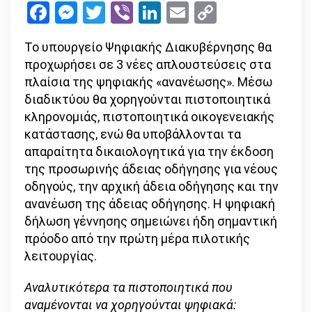
Facebook
Messenger
Twitter
Viber
LinkedIn
Email
Copy
κλικ
Link
–
Το υπουργείο Ψηφιακής Διακυβέρνησης θα
δείτε
προχωρήσει σε 3 νέες απλουστεύσεις στα
ποια
πλαίσια της ψηφιακής «ανανέωσης». Μέσω
είναι
διαδικτύου θα χορηγούνται πιστοποιητικά
κληρονομιάς, πιστοποιητικά οικογενειακής
κατάστασης, ενώ θα υποβάλλονται τα
απαραίτητα δικαιολογητικά για την έκδοση
της προσωρινής άδειας οδήγησης για νέους
οδηγούς, την αρχική άδεια οδήγησης και την
ανανέωση της άδειας οδήγησης. Η ψηφιακή
δήλωση γέννησης σημειώνει ήδη σημαντική
πρόοδο από την πρώτη μέρα πιλοτικής
λειτουργίας.
Αναλυτικότερα τα πιστοποιητικά που
αναμένονται να χορηγούνται ψηφιακά: