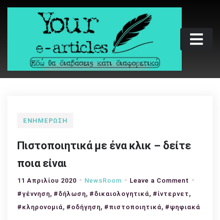
Skip
to
content
Your e-articles
Εδώ θα διαβάσεις κάτι διαφορετικό
ΕΝΗΜΈΡΩΣΗ
Πιστοποιητικά με ένα κλικ – δείτε
ποια είναι
on
11 Απριλίου 2020
NewsRoom
Leave a Comment
,
,
,
Πιστοπο
,
#γέννηση
#δήλωση
#δικαιολογητικά
#ίντερνετ
με
,
,
,
#κληρονομιά
#οδήγηση
#πιστοποιητικά
#ψηφιακά
ένα