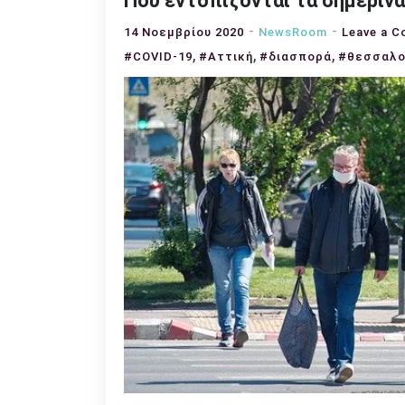
Που εντοπίζονται τα σημεριν
14 Νοεμβρίου 2020
NewsRoom
Leave a 
,
,
,
#COVID-19
#Αττική
#διασπορά
#θεσσαλο