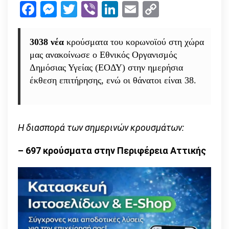
Facebook
Messenger
Twitter
Viber
LinkedIn
Email
Copy
σημερι
Link
3.038
κρούσ
3038 νέα
κρούσματα του κορωνοϊού στη χώρα
μας ανακοίνωσε ο Εθνικός Οργανισμός
Δημόσιας Υγείας (ΕΟΔΥ) στην ημερήσια
έκθεση επιτήρησης, ενώ οι θάνατοι είναι 38.
Η διασπορά των σημερινών κρουσμάτων:
– 697 κρούσματα στην Περιφέρεια Αττικής