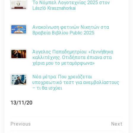
Το Νόμπελ Λογοτεχνίας 2025 στον
László Krasznahorkai
Ανακοίνωση φετινών Νικητών στα
Βραβεία Βιβλίου Public 2025
Άγγελος Παπαδημητρίου: «Γεννήθηκα
καλλιτέχνης. Οτιδήποτε έπιανα στα
χέρια μου το μεταμόρφωνα»
Νέα μέτρα: Που χρειάζεται
υποχρεωτικό τεστ για ανεμβολίαστους
– τι θα ισχύει
13/11/20
Πλοήγηση
Previous
Next