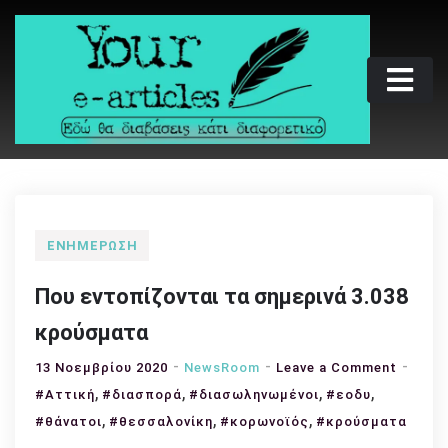
Skip
to
content
Your e-articles
Εδώ θα διαβάσεις κάτι διαφορετικό
ΕΝΗΜΈΡΩΣΗ
Που εντοπίζονται τα σημερινά 3.038
κρούσματα
on
13 Νοεμβρίου 2020
NewsRoom
Leave a Comment
,
,
,
,
Που
#Αττική
#διασπορά
#διασωληνωμένοι
#εοδυ
εντοπί
,
,
,
#θάνατοι
#θεσσαλονίκη
#κορωνοϊός
#κρούσματα
τα