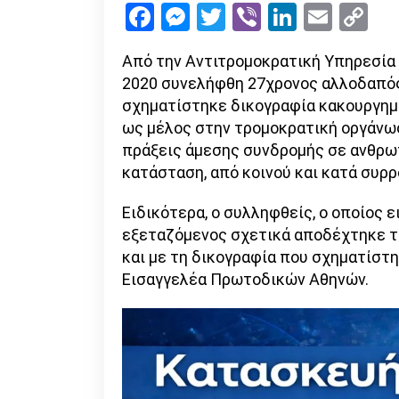
Facebook
Messenger
Twitter
Viber
LinkedI
Emai
Co
Li
Από την Αντιτρομοκρατική Υπηρεσία (
2020 συνελήφθη 27χρονος αλλοδαπός,
σχηματίστηκε δικογραφία κακουργημα
ως μέλος στην τρομοκρατική οργάνωσ
πράξεις άμεσης συνδρομής σε ανθρωπ
κατάσταση, από κοινού και κατά συρρ
Ειδικότερα, ο συλληφθείς, ο οποίος ε
εξεταζόμενος σχετικά αποδέχτηκε τ
και με τη δικογραφία που σχηματίστη
Εισαγγελέα Πρωτοδικών Αθηνών.