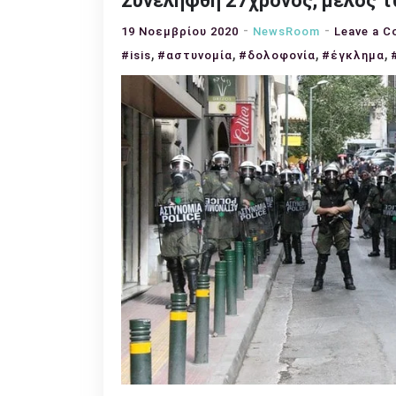
Συνελήφθη 27χρονος, μέλος τω
19 Νοεμβρίου 2020
NewsRoom
Leave a 
,
,
,
,
#isis
#αστυνομία
#δολοφονία
#έγκλημα