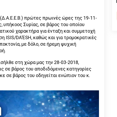
n
l
py
nk
Δ.Α.Ε.Ε.Β.) πρώτες πρωινές ώρες της 19-11-
 υπήκοος Συρίας, σε βάρος του οποίου
τικού χαρακτήρα για ένταξη και συμμετοχή
η ISIS/DA’ESH, καθώς και για τρομοκρατικές
οκτονία, με δόλο, σε ήρεμη ψυχική
οή.
ισήλθε στη χώρα μας την 28-03-2018,
ις σε βάρος του αποδιδόμενες κατηγορίες
κε σε βάρος του οδηγείται ενώπιον του κ.