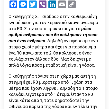
Facebook
Messenger
Twitter
Viber
LinkedIn
Email
Copy
R0
Link
που
Ο καθηγητής Σ. Τσιόδρας στην καθιερωμένη
ανέφερε
ενημέρωση για τον κορωνοϊό έκανε αναφορά
ο
στο R0. Στην ουσία πρόκειται για το
μέσο
Σ.
αριθμό ανθρώπων που θα κολλήσουν τη νόσο
Τσιόδρα
από έναν άνθρωπο
. Δηλαδή αν αφήσουμε ένα
και
άτομο χωρίς μέτρα και έχει για παράδειγμα
πόσο
ένα R0 πάνω από το 2, θα κολλήσει ο ένας
σημαντι
τουλάχιστον άλλους δύο! Μας δείχνει με
είναι;
απλά λόγια πόσο μεταδοτική είναι η νόσος.
Ο καθηγητής τόνισε ότι η χώρα μας αυτή τη
στιγμή έχει R0 μικρότερο από 1, χάρη στα
μέτρα που έχουν ληφθεί. Δηλαδή το 1 άτομο
κολλάει λιγότερα από 1 άτομα. Όταν το R0
είναι κάτω από 1, τότε σηματοδοτεί την
φθίνουσα πορεία της νόσου και εν τέλει την