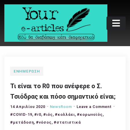
Skip
to
content
Your e-articles
Εδώ θα διαβάσεις κάτι διαφορετικό
ΕΝΗΜΈΡΩΣΗ
Τι είναι το R0 που ανέφερε ο Σ.
Τσιόδρας και πόσο σημαντικό είναι;
on
14 Απριλίου 2020
NewsRoom
Leave a Comment
,
,
,
,
,
Τι
#COVID-19
#r0
#ιός
#κολλάει
#κορωνοϊός
είναι
,
,
#μετάδοση
#νόσος
#στατιστικά
το