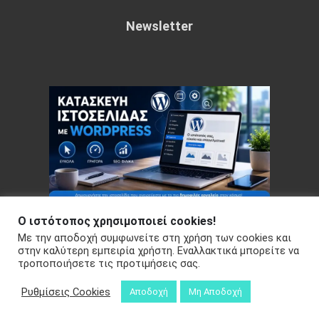
Newsletter
Ο ιστότοπος χρησιμοποιεί cookies!
Με την αποδοχή συμφωνείτε στη χρήση των cookies και
Copyright © 2026 Your e-articles - WordPress Theme : by
στην καλύτερη εμπειρία χρήστη. Εναλλακτικά μπορείτε να
τροποποιήσετε τις προτιμήσεις σας.
Sparkle Themes
Πολιτική Απορρήτου
Ρυθμίσεις Cookies
Αποδοχή
Μη Αποδοχή