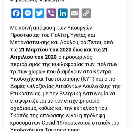
#πρόσφυγες
#υπουργείο
περιορισ
Facebook
Messenger
Twitter
Viber
LinkedIn
Email
Copy
κυκλοφο
Link
στις
Με κοινή απόφαση των Υπουργών
Δομές
Προστασίας του Πολίτη, Υγείας και
Φιλοξενί
Μετανάστευσης και Ασύλου, ορίζεται, από
τις
21 Μαρτίου του 2020 έως και τις 21
Απριλίου του 2020
, ο προσωρινός
περιορισμός της κυκλοφορίας των πολιτών
τρίτων χωρών που διαμένουν στα Κέντρα
Υποδοχής και Ταυτοποίησης (ΚΥΤ) και στις
Δομές Φιλοξενίας Αιτούντων Άσυλο όλης της
Επικράτειας, με την Ελληνική Αστυνομία να
επιφορτίζεται με τον επιχειρησιακό
σχεδιασμό, καθώς και την εκτέλεσή του.
Σκοπός της απόφασης είναι η πρόληψη
κρουσμάτων Covid-19/κορωνοϊού στα κέντρα
Υποδοχής και Ταυτοποίησης.