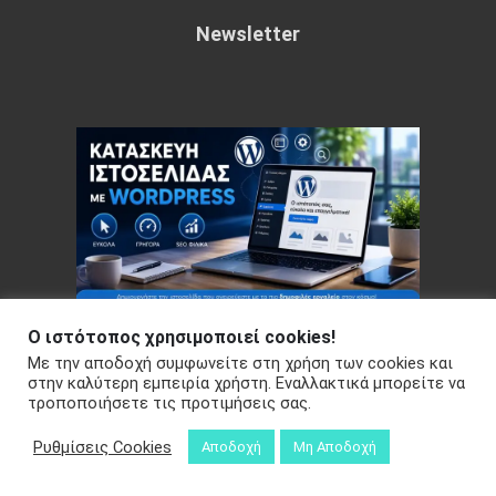
Newsletter
Ο ιστότοπος χρησιμοποιεί cookies!
Με την αποδοχή συμφωνείτε στη χρήση των cookies και
Copyright © 2026 Your e-articles - WordPress Theme : by
στην καλύτερη εμπειρία χρήστη. Εναλλακτικά μπορείτε να
τροποποιήσετε τις προτιμήσεις σας.
Sparkle Themes
Πολιτική Απορρήτου
Ρυθμίσεις Cookies
Αποδοχή
Μη Αποδοχή