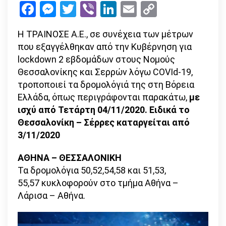
Facebook
Messenger
Twitter
Viber
LinkedIn
Email
Copy
λόγω
Link
των
Η ΤΡΑΙΝΟΣΕ Α.Ε., σε συνέχεια των μέτρων
μέτρων
που εξαγγέλθηκαν από την Κυβέρνηση για
lockdown 2 εβδομάδων στους Νομούς
Θεσσαλονίκης και Σερρών λόγω COVId-19,
τροποποιεί τα δρομολόγιά της στη Βόρεια
Ελλάδα, όπως περιγράφονται παρακάτω,
με
ισχύ από Τετάρτη 04/11/2020. Ειδικά το
Θεσσαλονίκη – Σέρρες καταργείται από
3/11/2020
ΑΘΗΝΑ – ΘΕΣΣΑΛΟΝΙΚΗ
Τα δρομολόγια 50,52,54,58 και 51,53,
55,57 κυκλοφορούν στο τμήμα Αθήνα –
Λάρισα – Αθήνα.